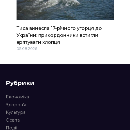
Тиса винесла 17-річного угорця до
України: прикордонники встигли
врятувати хлопця
05.08.2026
Рубрики
Економіка
Здоров’я
Культура
Освіта
Події