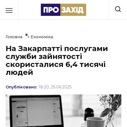
Перейти
до
РУБРИКИ
вмісту
Економіка
»
Головна
Економіка
Здоров’я
На Закарпатті послугами
служби зайнятості
Культура
скористалися 6,4 тисячі
Освіта
людей
Події
Опубліковано:
18:20, 25.06.2025
Політика
Соціум
Спорт