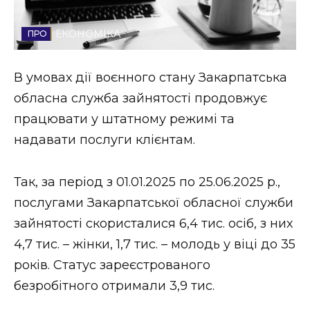
Стиль життя
ЕКОНОМІКА
Втрачений Ужгород
В умовах дії воєнного стану Закарпатська
Втрачений Ужгород (відеоверсія)
обласна служба зайнятості продовжує
працювати у штатному режимі та
надавати послуги клієнтам.
ЗАКАРПАТСЬКІ НОВИНИ
Так, за період з 01.01.2025 по 25.06.2025 р.,
послугами Закарпатської обласної служби
НОВИНИ ЗАХІДНОЇ УКРАЇНИ
зайнятості скористалися 6,4 тис. осіб, з них
4,7 тис. – жінки, 1,7 тис. – молодь у віці до 35
ФОТО
років. Статус зареєстрованого
безробітного отримали 3,9 тис.