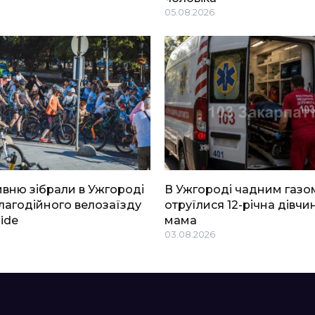
05.08.2026
ривню зібрали в Ужгороді
В Ужгороді чадним газо
благодійного велозаїзду
отруїлися 12-річна дівчин
Ride
мама
03.08.2026