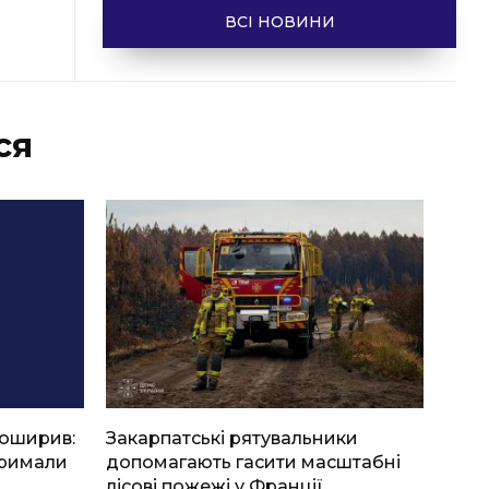
ВСІ НОВИНИ
ся
боширив:
Закарпатські рятувальники
тримали
допомагають гасити масштабні
лісові пожежі у Франції