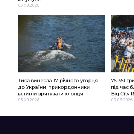
05.08.2026
Тиса винесла 17-річного угорця
75 351 г
до України: прикордонники
під час 
встигли врятувати хлопця
Big Сity 
05.08.2026
03.08.2026