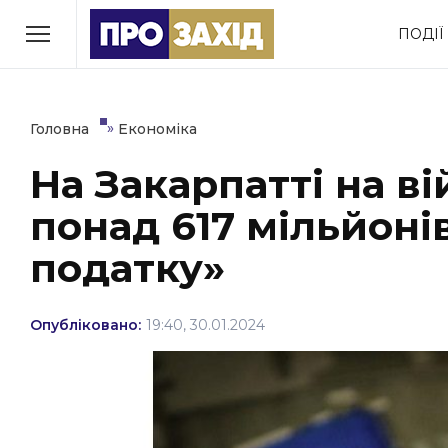
Перейти
ПОДІЇ
до
РУБРИКИ
вмісту
Економіка
Здоров’я
»
Головна
Економіка
На Закарпатті на в
Політика
Соціум
понад 617 мільйоні
Втрачений Ужгород
(відеоверсія)
податку»
Опубліковано:
19:40, 30.01.2024
ЗАКАРПАТСЬКІ НОВИНИ