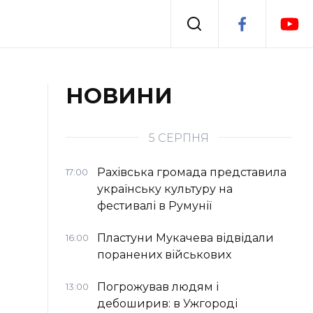
Події
НОВИНИ
я
Втрачений Ужгород
5 СЕРПНЯ
Рахівська громада представила
17:00
українську культуру на
фестивалі в Румунії
Пластуни Мукачева відвідали
16:00
поранених військових
Погрожував людям і
13:00
дебоширив: в Ужгороді