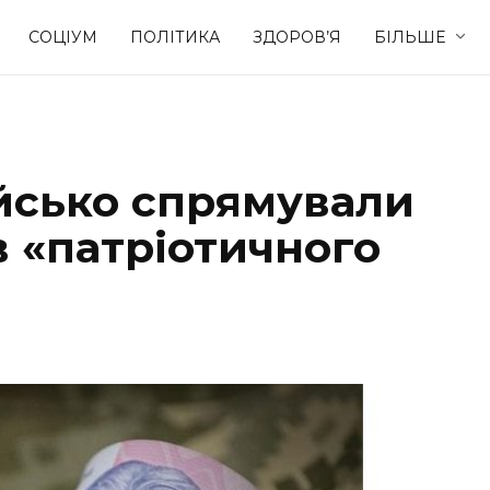
СОЦІУМ
ПОЛІТИКА
ЗДОРОВ’Я
БІЛЬШЕ
Культура
Освіта
ійсько спрямували
Спорт
Стиль житт
в «патріотичного