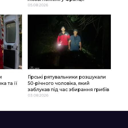
05.08.2026
м
Гірські рятувальники розшукали
ка та її
50-річного чоловіка, який
заблукав під час збирання грибів
03.08.2026