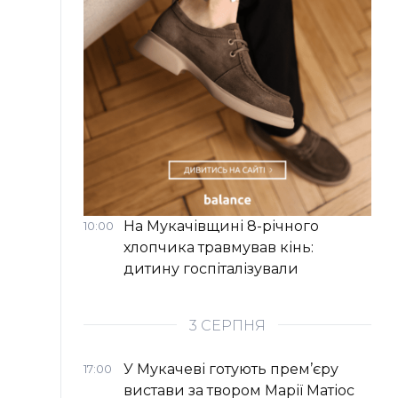
На Мукачівщині 8-річного
10:00
хлопчика травмував кінь:
дитину госпіталізували
3 СЕРПНЯ
У Мукачеві готують прем’єру
17:00
вистави за твором Марії Матіос