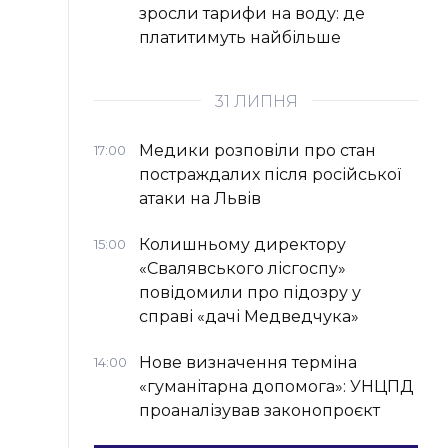
зросли тарифи на воду: де
платитимуть найбільше
31 ЛИПНЯ
Медики розповіли про стан
17:00
постраждалих після російської
атаки на Львів
Колишньому директору
15:00
«Свалявського лісгоспу»
повідомили про підозру у
справі «дачі Медведчука»
Нове визначення терміна
14:00
«гуманітарна допомога»: УНЦПД
проаналізував законопроєкт