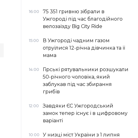
75 351 гривню зібрали в
16:00
Ужгороді під час благодійного
велозаїзду Big Сity Ride
В Ужгороді чадним газом
15:00
отруїлися 12-річна дівчинка та її
мама
Гірські рятувальники розшукали
14:00
50-річного чоловіка, який
заблукав під час збирання
грибів
Завдяки ЄС Ужгородський
12:00
замок тепер існує і в цифровому
варіанті
У низці міст України з 1 липня
10:00