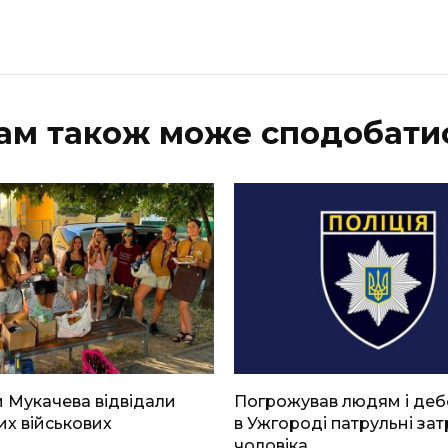
ам також може сподобати
 Мукачева відвідали
Погрожував людям і де
х військових
в Ужгороді патрульні за
чоловіка