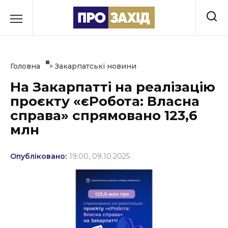
Перейти
до
РУБРИКИ
вмісту
Економіка
»
Головна
Закарпатські новини
Здоров’я
На Закарпатті на реалізацію
проєкту «єРобота: Власна
Культура
справа» спрямовано 123,6
Освіта
млн
Події
Опубліковано:
19:00, 09.10.2025
Політика
Соціум
Спорт