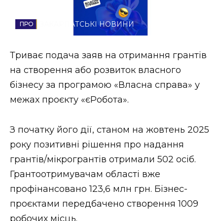
Стиль життя
ЗАКАРПАТСЬКІ НОВИНИ
Втрачений Ужгород
Триває подача заяв на отримання грантів
Втрачений Ужгород (відеоверсія)
на створення або розвиток власного
бізнесу за програмою «Власна справа» у
межах проєкту «єРобота».
ЗАКАРПАТСЬКІ НОВИНИ
З початку його дії, станом на жовтень 2025
року позитивні рішення про надання
НОВИНИ ЗАХІДНОЇ УКРАЇНИ
грантів/мікрогрантів отримали 502 осіб.
Грантоотримувачам області вже
ФОТО
профінансовано 123,6 млн грн. Бізнес-
проєктами передбачено створення 1009
робочих місць.