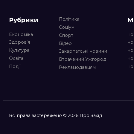
Рубрики
М
Політика
Соціум
Економіка
но
Спорт
Здоров’я
но
Відео
Культура
но
Закарпатські новини
Освіта
но
Втрачений Ужгород
Події
но
Рекламодавцям
Всі права застережено © 2026 Про Захід