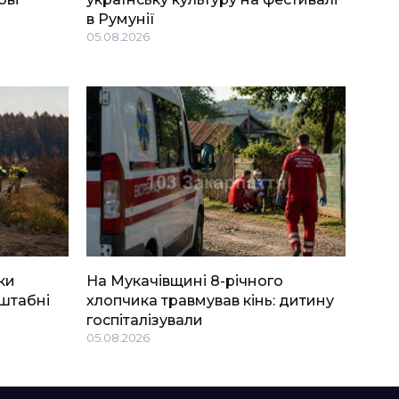
в Румунії
05.08.2026
ки
На Мукачівщині 8-річного
штабні
хлопчика травмував кінь: дитину
госпіталізували
05.08.2026