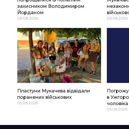
захисником Володимиром
незаконн
Йорданом
військов
06.08.2026
06.08.2026
Пластуни Мукачева відвідали
Погрожу
поранених військових
в Ужгоро
05.08.2026
чоловіка
05.08.2026