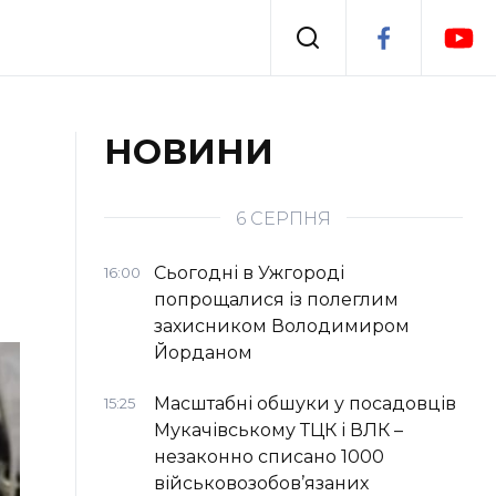
Події
НОВИНИ
я
Втрачений Ужгород
6 СЕРПНЯ
Сьогодні в Ужгороді
16:00
попрощалися із полеглим
захисником Володимиром
Йорданом
Масштабні обшуки у посадовців
15:25
Мукачівському ТЦК і ВЛК –
незаконно списано 1000
військовозобов’язаних