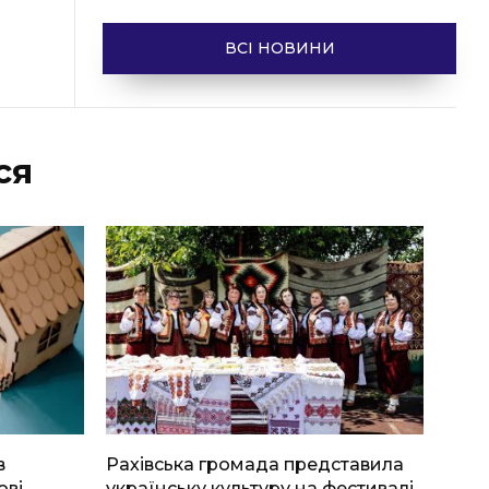
ВСІ НОВИНИ
ся
в
Рахівська громада представила
ові
українську культуру на фестивалі