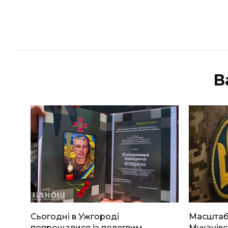
В
Сьогодні в Ужгороді
Масштабн
попрощалися із полеглим
Мукачівс