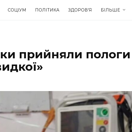
СОЦІУМ
ПОЛІТИКА
ЗДОРОВ’Я
БІЛЬШЕ
Культура
Освіта
ики прийняли пологи
Спорт
Стиль житт
видкої»