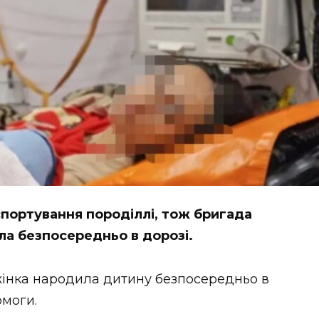
спортування породіллі, тож бригада
ла безпосередньо в дорозі.
а жінка народила дитину безпосередньо в
омоги.