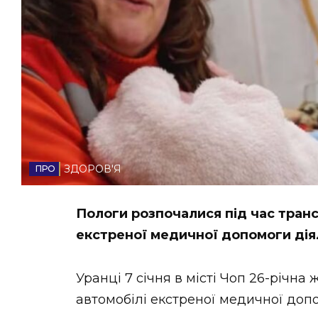
НОВИНИ ЗАХІДНОЇ УКРАЇНИ
ФОТО
ВІДЕО
ЗДОРОВ'Я
Пологи розпочалися під час тран
екстреної медичної допомоги дія
Уранці 7 січня в місті Чоп 26-річн
автомобілі екстреної медичної доп