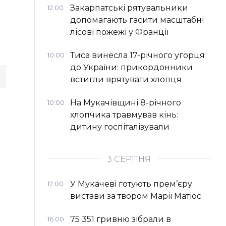
Закарпатські рятувальники
12:00
допомагають гасити масштабні
лісові пожежі у Франції
Тиса винесла 17-річного угорця
10:00
до України: прикордонники
встигли врятувати хлопця
На Мукачівщині 8-річного
10:00
хлопчика травмував кінь:
дитину госпіталізували
3 СЕРПНЯ
У Мукачеві готують прем’єру
17:00
вистави за твором Марії Матіос
75 351 гривню зібрали в
16:00