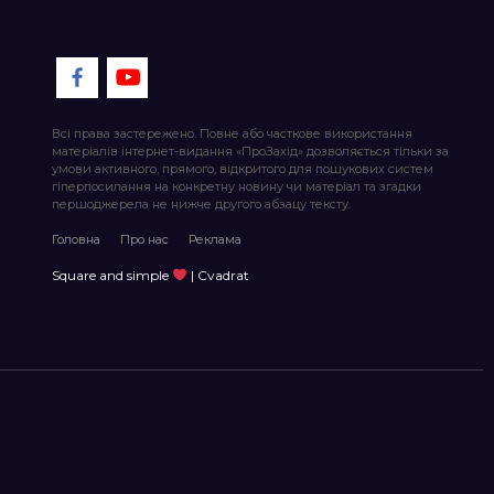
Всі права застережено. Повне або часткове використання
матеріалів інтернет-видання «ПроЗахід» дозволяється тільки за
умови активного, прямого, відкритого для пошукових систем
гіперпосилання на конкретну новину чи матеріал та згадки
першоджерела не нижче другого абзацу тексту.
Головна
Про нас
Реклама
Square and simple
| Cvadrat