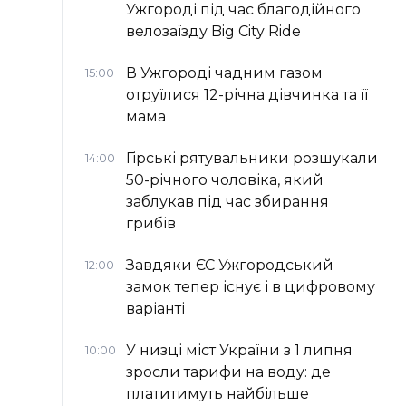
Ужгороді під час благодійного
велозаїзду Big Сity Ride
В Ужгороді чадним газом
15:00
отруїлися 12-річна дівчинка та її
мама
Гірські рятувальники розшукали
14:00
50-річного чоловіка, який
заблукав під час збирання
грибів
Завдяки ЄС Ужгородський
12:00
замок тепер існує і в цифровому
варіанті
У низці міст України з 1 липня
10:00
зросли тарифи на воду: де
платитимуть найбільше