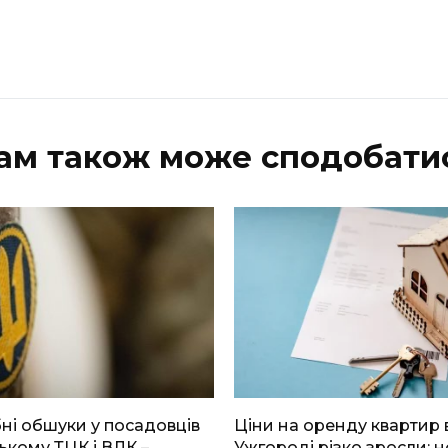
ам також може сподобати
і обшуки у посадовців
Ціни на оренду квартир 
ькому ТЦК і ВЛК –
Ужгороді різко зросли: н