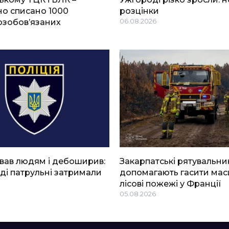
о списано 1000
розцінки
озобов’язаних
06.08.2026
вав людям і дебоширив:
Закарпатські рятувальни
ді патрульні затримали
допомагають гасити мас
лісові пожежі у Франції
05.08.2026