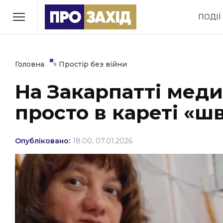
Перейти
ПОДІЇ
до
РУБРИКИ
вмісту
Економіка
Здоров’я
»
Головна
Простір без війни
На Закарпатті мед
Політика
Соціум
просто в кареті «ш
Втрачений Ужгород
(відеоверсія)
Опубліковано:
18:00, 07.01.2026
ЗАКАРПАТСЬКІ НОВИНИ