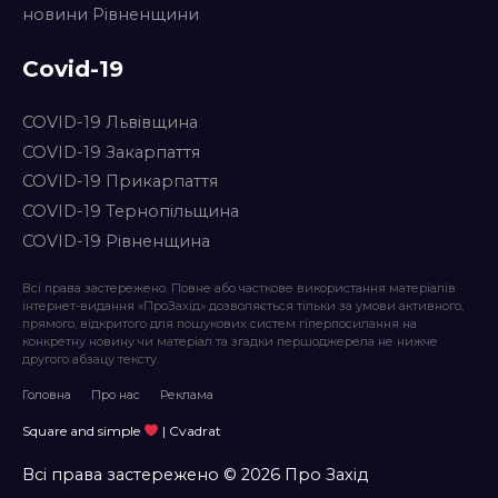
новини Рівненщини
Covid-19
COVID-19 Львівщина
COVID-19 Закарпаття
COVID-19 Прикарпаття
COVID-19 Тернопільщина
COVID-19 Рівненщина
Всі права застережено. Повне або часткове використання матеріалів
інтернет-видання «ПроЗахід» дозволяється тільки за умови активного,
прямого, відкритого для пошукових систем гіперпосилання на
конкретну новину чи матеріал та згадки першоджерела не нижче
другого абзацу тексту.
Головна
Про нас
Реклама
Square and simple
| Cvadrat
Всі права застережено © 2026 Про Захід