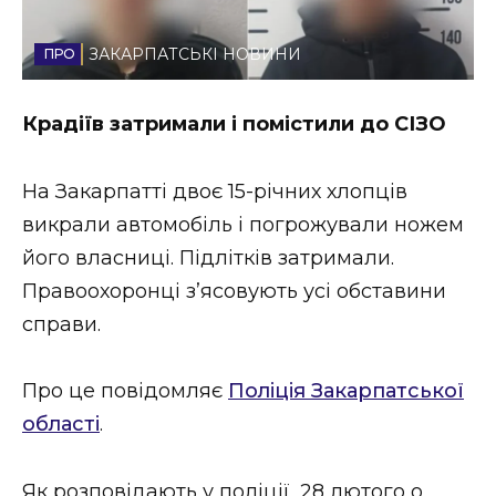
Стиль життя
ЗАКАРПАТСЬКІ НОВИНИ
Втрачений Ужгород
Крадіїв затримали і помістили до СІЗО
Втрачений Ужгород (відеоверсія)
На Закарпатті двоє 15-річних хлопців
викрали автомобіль і погрожували ножем
ЗАКАРПАТСЬКІ НОВИНИ
його власниці. Підлітків затримали.
Правоохоронці з’ясовують усі обставини
справи.
НОВИНИ ЗАХІДНОЇ УКРАЇНИ
Про це повідомляє
Поліція Закарпатської
ФОТО
області
.
Як розповідають у поліції, 28 лютого о