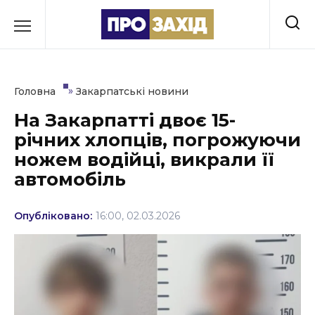
Перейти
до
РУБРИКИ
вмісту
Економіка
»
Головна
Закарпатські новини
Здоров’я
На Закарпатті двоє 15-
річних хлопців, погрожуючи
Культура
ножем водійці, викрали її
Освіта
автомобіль
Події
Опубліковано:
16:00, 02.03.2026
Політика
Соціум
Спорт