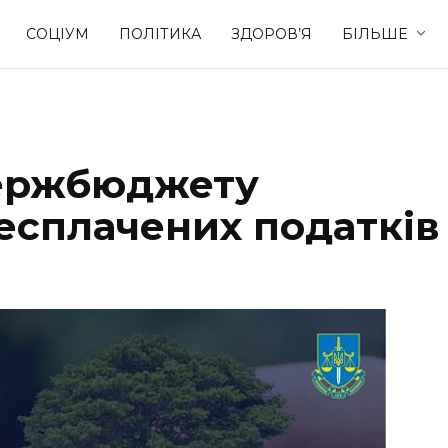
СОЦІУМ
ПОЛІТИКА
ЗДОРОВ’Я
БІЛЬШЕ
Культура
Освіта
держбюджету
Спорт
Стиль житт
есплачених податків