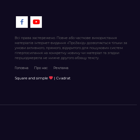
Всі права застережено. Повне або часткове використання
матеріалів інтернет-видання «ПроЗахід» дозволяється тільки за
умови активного, прямого, відкритого для пошукових систем
гіперпосилання на конкретну новину чи матеріал та згадки
першоджерела не нижче другого абзацу тексту.
Головна
Про нас
Реклама
Square and simple
| Cvadrat