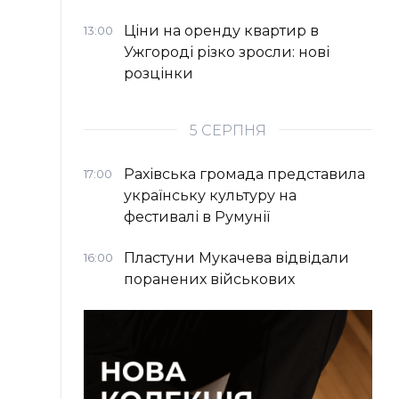
Ціни на оренду квартир в
13:00
Ужгороді різко зросли: нові
розцінки
5 СЕРПНЯ
Рахівська громада представила
17:00
українську культуру на
фестивалі в Румунії
Пластуни Мукачева відвідали
16:00
поранених військових