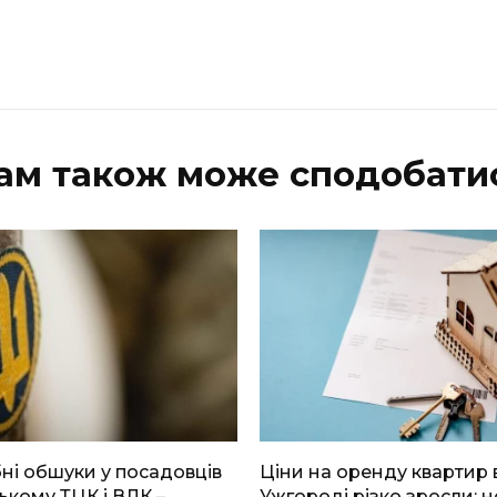
ам також може сподобати
і обшуки у посадовців
Ціни на оренду квартир 
ькому ТЦК і ВЛК –
Ужгороді різко зросли: н