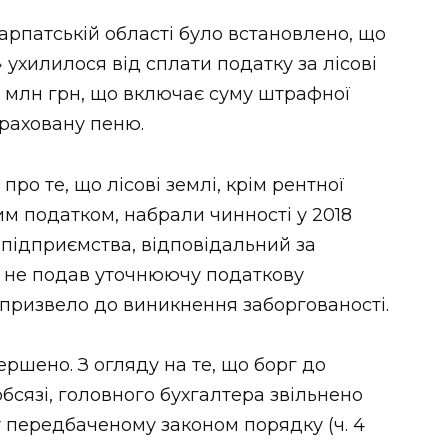
арпатській області було встановлено, що
ухилилося від сплати податку за лісові
8 млн грн, що включає суму штрафної
араховану пеню.
ро те, що лісові землі, крім рентної
м податком, набрали чинності у 2018
 підприємства, відповідальний за
, не подав уточнюючу податкову
 призвело до виникнення заборгованості.
ршено. З огляду на те, що борг до
сязі, головного бухгалтера звільнено
у передбаченому законом порядку (ч. 4