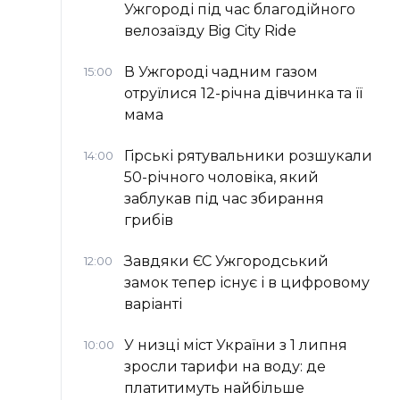
Ужгороді під час благодійного
велозаїзду Big Сity Ride
В Ужгороді чадним газом
15:00
отруїлися 12-річна дівчинка та її
мама
Гірські рятувальники розшукали
14:00
50-річного чоловіка, який
заблукав під час збирання
грибів
Завдяки ЄС Ужгородський
12:00
замок тепер існує і в цифровому
варіанті
У низці міст України з 1 липня
10:00
зросли тарифи на воду: де
платитимуть найбільше