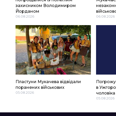
захисником Володимиром
незаконн
Йорданом
військов
06.08.2026
06.08.2026
Пластуни Мукачева відвідали
Погрожу
поранених військових
в Ужгоро
05.08.2026
чоловіка
05.08.2026