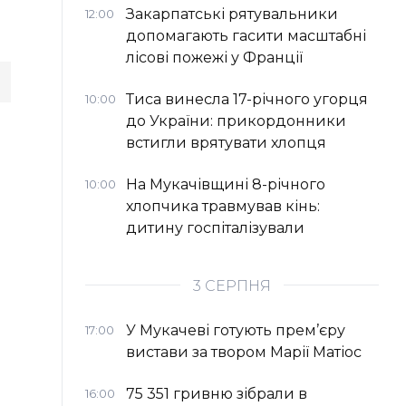
Закарпатські рятувальники
12:00
допомагають гасити масштабні
лісові пожежі у Франції
Тиса винесла 17-річного угорця
10:00
до України: прикордонники
встигли врятувати хлопця
На Мукачівщині 8-річного
10:00
хлопчика травмував кінь:
дитину госпіталізували
3 СЕРПНЯ
У Мукачеві готують прем’єру
17:00
вистави за твором Марії Матіос
75 351 гривню зібрали в
16:00