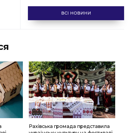
ВСІ НОВИНИ
ся
в
Рахівська громада представила
ові
українську культуру на фестивалі