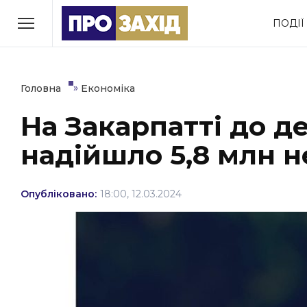
Перейти
ПОДІЇ
до
РУБРИКИ
вмісту
Економіка
Здоров’я
»
Головна
Економіка
На Закарпатті до 
Політика
Соціум
надійшло 5,8 млн н
Втрачений Ужгород
(відеоверсія)
Опубліковано:
18:00, 12.03.2024
ЗАКАРПАТСЬКІ НОВИНИ