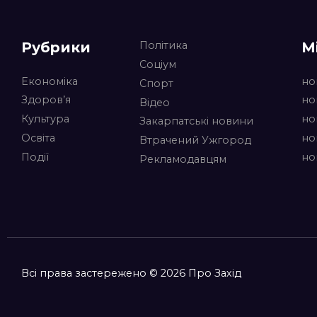
Рубрики
М
Політика
Соціум
Економіка
но
Спорт
Здоров’я
но
Відео
Культура
но
Закарпатські новини
Освіта
но
Втрачений Ужгород
Події
но
Рекламодавцям
Всі права застережено © 2026 Про Захід