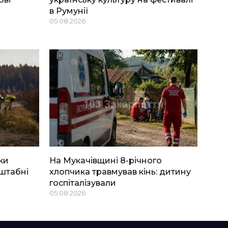
в Румунії
05.08.2026
ки
На Мукачівщині 8-річного
штабні
хлопчика травмував кінь: дитину
госпіталізували
05.08.2026