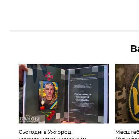
В
Сьогодні в Ужгороді
Масштабн
попрощалися із полеглим
Мукачівс