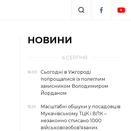
Події
НОВИНИ
я
Втрачений Ужгород
6 СЕРПНЯ
Сьогодні в Ужгороді
16:00
попрощалися із полеглим
захисником Володимиром
Йорданом
Масштабні обшуки у посадовців
15:25
Мукачівському ТЦК і ВЛК –
незаконно списано 1000
військовозобов’язаних