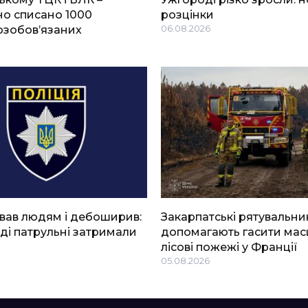
о списано 1000
розцінки
озобов’язаних
06.08.2026
вав людям і дебоширив:
Закарпатські рятувальни
ді патрульні затримали
допомагають гасити мас
лісові пожежі у Франції
05.08.2026