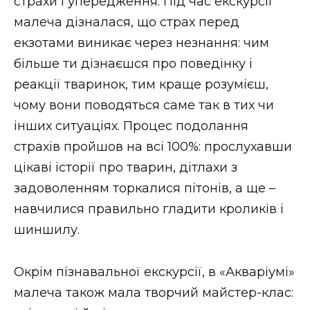
страхи і упередження. Під час екскурсії
малеча дізналася, що страх перед
екзотами виникає через незнання: чим
більше ти дізнаєшся про поведінку і
реакції тваринок, тим краще розумієш,
чому вони поводяться саме так в тих чи
інших ситуаціях. Процес подолання
страхів пройшов на всі 100%: прослухавши
цікаві історії про тварин, дітлахи з
задоволенням торкалися пітонів, а ще –
навчилися правильно гладити кроликів і
шиншилу.
Окрім пізнавальної екскурсії, в «Акваріумі»
малеча також мала творчий майстер-клас: