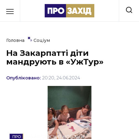
Перейти
до
РУБРИКИ
вмісту
Економіка
»
Головна
Соціум
Здоров’я
На Закарпатті діти
мандрують в «УжТур»
Культура
Освіта
Опубліковано:
20:20, 24.06.2024
Події
Політика
Соціум
Спорт
ЗАКАРПАТСЬКІ НОВИНИ