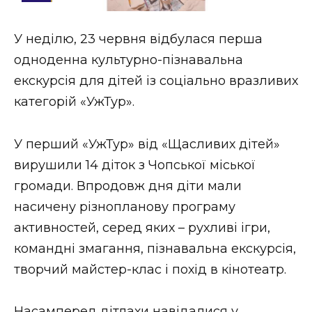
Стиль життя
У неділю, 23 червня відбулася перша
Втрачений Ужгород
одноденна культурно-пізнавальна
Втрачений Ужгород (відеоверсія)
екскурсія для дітей із соціально вразливих
категорій «УжТур».
У перший «УжТур» від «Щасливих дітей»
ЗАКАРПАТСЬКІ НОВИНИ
вирушили 14 діток з Чопської міської
громади. Впродовж дня діти мали
НОВИНИ ЗАХІДНОЇ УКРАЇНИ
насичену різнопланову програму
активностей, серед яких – рухливі ігри,
командні змагання, пізнавальна екскурсія,
ФОТО
творчий майстер-клас і похід в кінотеатр.
Насамперед дітлахи навідалися у