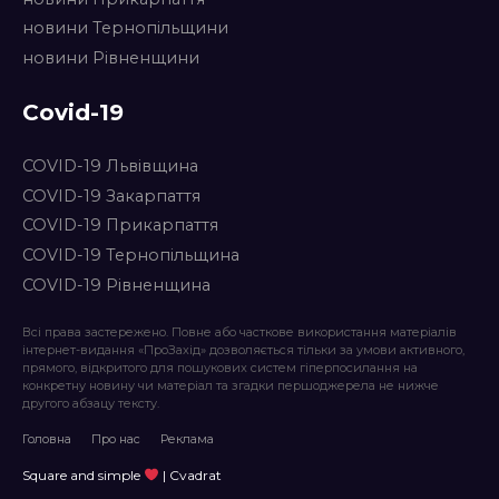
новини Тернопільщини
новини Рівненщини
Covid-19
COVID-19 Львівщина
COVID-19 Закарпаття
COVID-19 Прикарпаття
COVID-19 Тернопільщина
COVID-19 Рівненщина
Всі права застережено. Повне або часткове використання матеріалів
інтернет-видання «ПроЗахід» дозволяється тільки за умови активного,
прямого, відкритого для пошукових систем гіперпосилання на
конкретну новину чи матеріал та згадки першоджерела не нижче
другого абзацу тексту.
Головна
Про нас
Реклама
Square and simple
| Cvadrat