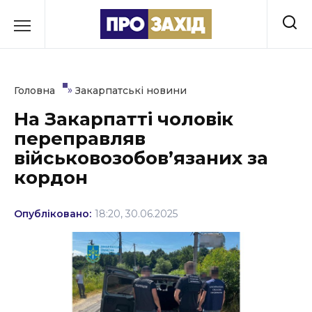
Перейти
до
РУБРИКИ
вмісту
Економіка
»
Головна
Закарпатські новини
Здоров’я
На Закарпатті чоловік
переправляв
Культура
військовозобовʼязаних за
Освіта
кордон
Події
Опубліковано:
18:20, 30.06.2025
Політика
Соціум
Спорт