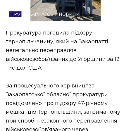
Стиль життя
ЗАКАРПАТСЬКІ НОВИНИ
Втрачений Ужгород
Прокуратура погодила підозру
Втрачений Ужгород (відеоверсія)
тернопільчанину, який на Закарпатті
нелегально переправляв
військовозобов’язаних до Угорщини за 12
ЗАКАРПАТСЬКІ НОВИНИ
тис дол США
За процесуального керівництва
НОВИНИ ЗАХІДНОЇ УКРАЇНИ
Закарпатської обласної прокуратури
повідомлено про підозру 47-річному
ФОТО
мешканцю Тернопільщини, затриманому
при спробі незаконного переправлення
військовозобов’язаного через