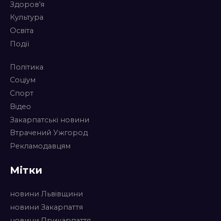
Здоров’я
Культура
Освіта
Події
Політика
Соціум
Спорт
Відео
Закарпатські новини
Втрачений Ужгород
Рекламодавцям
Мітки
новини Львівщини
новини Закарпаття
новини Прикарпаття