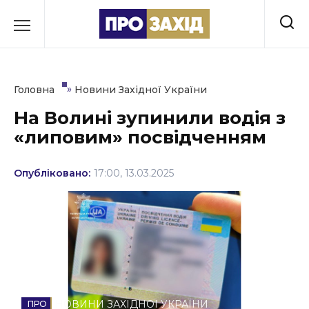
Перейти
до
РУБРИКИ
вмісту
Економіка
»
Головна
Новини Західної України
Здоров’я
На Волині зупинили водія з
«липовим» посвідченням
Культура
Освіта
Опубліковано:
17:00, 13.03.2025
Події
Політика
Соціум
Спорт
НОВИНИ ЗАХІДНОЇ УКРАЇНИ