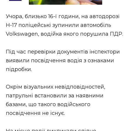
Стиль життя
Учора, близько 16-ї години, на автодорозі
Втрачений Ужгород
Н-17 поліцейські зупинили автомобіль
Втрачений Ужгород (відеоверсія)
Volkswagen, водійка якого порушила ПДР.
Під час перевірки документів інспектори
виявили посвідчення водія з ознаками
ЗАКАРПАТСЬКІ НОВИНИ
підробки.
НОВИНИ ЗАХІДНОЇ УКРАЇНИ
Окрім візуальних невідповідностей,
патрульні встановили за наявними
базами, що такого водійського
ФОТО
посвідчення не існує.
На місце події викликали слідчо-