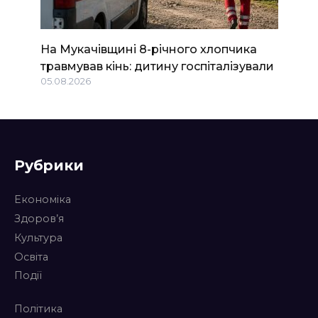
На Мукачівщині 8-річного хлопчика
травмував кінь: дитину госпіталізували
05.08.2026
Рубрики
Економіка
Здоров’я
Культура
Освіта
Події
Політика