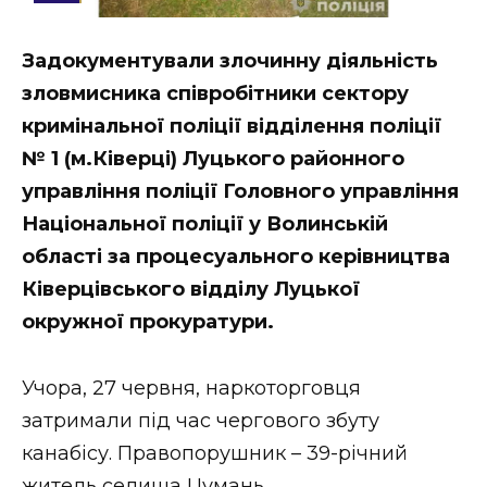
Стиль життя
Задокументували злочинну діяльність
Втрачений Ужгород
зловмисника співробітники сектору
Втрачений Ужгород (відеоверсія)
кримінальної поліції відділення поліції
№ 1 (м.Ківерці) Луцького районного
управління поліції Головного управління
Національної поліції у Волинській
ЗАКАРПАТСЬКІ НОВИНИ
області за процесуального керівництва
Ківерцівського відділу Луцької
НОВИНИ ЗАХІДНОЇ УКРАЇНИ
окружної прокуратури.
Учора, 27 червня, наркоторговця
ФОТО
затримали під час чергового збуту
канабісу. Правопорушник – 39-річний
житель селища Цумань.