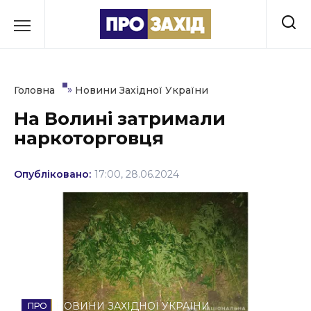
Перейти
до
РУБРИКИ
вмісту
Економіка
»
Головна
Новини Західної України
Здоров’я
На Волині затримали
наркоторговця
Культура
Освіта
Опубліковано:
17:00, 28.06.2024
Події
Політика
Соціум
Спорт
НОВИНИ ЗАХІДНОЇ УКРАЇНИ