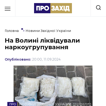
Перейти
до
РУБРИКИ
вмісту
Економіка
»
Головна
Новини Західної України
Здоров’я
На Волині ліквідували
наркоугрупування
Культура
Освіта
Опубліковано:
20:00, 11.09.2024
Події
Політика
Соціум
Спорт
НОВИНИ ЗАХІДНОЇ УКРАЇНИ