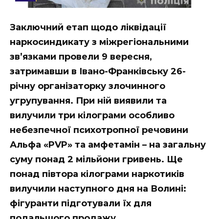
Стиль життя
Заключний етап щодо ліквідації
Втрачений Ужгород
наркосиндикату з міжрегіональними
Втрачений Ужгород (відеоверсія)
зв’язками провели 9 вересня,
затримавши в Івано-Франківську 26-
річну організаторку злочинного
угрупування. При ній виявили та
ЗАКАРПАТСЬКІ НОВИНИ
вилучили три кілограми особливо
небезпечної психотропної речовини
НОВИНИ ЗАХІДНОЇ УКРАЇНИ
Альфа «PVP» та амфетамін – на загальну
суму понад 2 мільйони гривень. Ще
понад півтора кілограми наркотиків
ФОТО
вилучили наступного дня на Волині:
фігуранти підготували їх для
подальшого продажу.