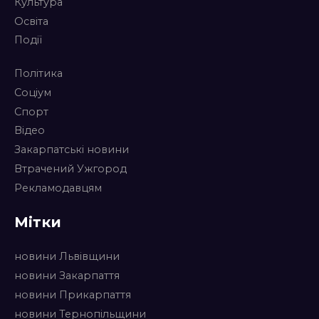
Культура
Освіта
Події
Політика
Соціум
Спорт
Відео
Закарпатські новини
Втрачений Ужгород
Рекламодавцям
Мітки
новини Львівщини
новини Закарпаття
новини Прикарпаття
новини Тернопільщини