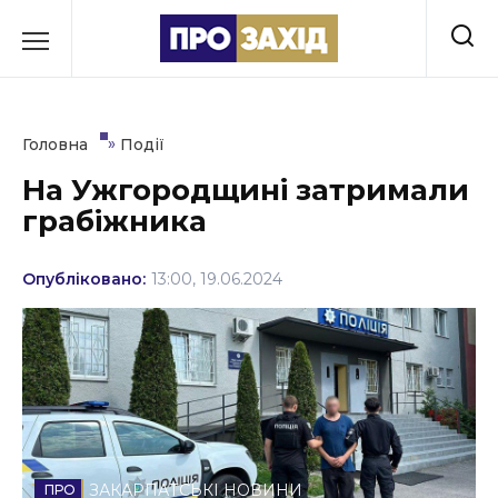
Перейти
до
РУБРИКИ
вмісту
Економіка
»
Головна
Події
Здоров’я
На Ужгородщині затримали
грабіжника
Культура
Освіта
Опубліковано:
13:00, 19.06.2024
Події
Політика
Соціум
Спорт
ЗАКАРПАТСЬКІ НОВИНИ