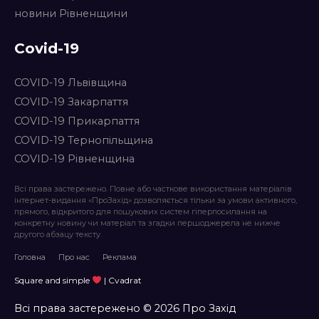
новини Рівненщини
Covid-19
COVID-19 Львівщина
COVID-19 Закарпаття
COVID-19 Прикарпаття
COVID-19 Тернопільщина
COVID-19 Рівненщина
Всі права застережено. Повне або часткове використання матеріалів
інтернет-видання «ПроЗахід» дозволяється тільки за умови активного,
прямого, відкритого для пошукових систем гіперпосилання на
конкретну новину чи матеріал та згадки першоджерела не нижче
другого абзацу тексту.
Головна
Про нас
Реклама
Square and simple
| Cvadrat
Всі права застережено © 2026 Про Захід