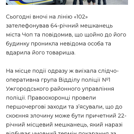
Стиль життя
Сьогодні вночі на лінію «102»
Втрачений Ужгород
зателефонував 64-річний мешканець
Втрачений Ужгород (відеоверсія)
міста Чоп та повідомив, що щойно до його
будинку проникла невідома особа та
вдарила його товариша.
ЗАКАРПАТСЬКІ НОВИНИ
На місце події одразу ж виїхала слідчо-
оперативна група Відділу поліції №1
НОВИНИ ЗАХІДНОЇ УКРАЇНИ
Ужгородського районного управління
поліції. Правоохоронці провели
першочергові заходи та з’ясували, що до
ФОТО
скоєння злочину може бути причетний 22-
річний місцевий мешканець, який наразі
відбуває умовний термін покарання за