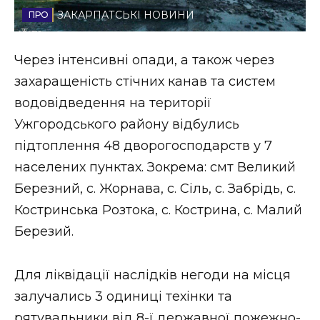
ЗАКАРПАТСЬКІ НОВИНИ
Стиль життя
Втрачений Ужгород
Через інтенсивні опади, а також через
захаращеність стічних канав та систем
Втрачений Ужгород (відеоверсія)
водовідведення на території
Ужгородського району відбулись
підтоплення 48 дворогосподарств у 7
ЗАКАРПАТСЬКІ НОВИНИ
населених пунктах. Зокрема: смт Великий
Березний, с. Жорнава, с. Сіль, с. Забрідь, с.
Костринська Розтока, с. Кострина, с. Малий
НОВИНИ ЗАХІДНОЇ УКРАЇНИ
Березий.
ФОТО
Для ліквідації наслідків негоди на місця
залучались 3 одиниці техінки та
рятувальники від 8-ї державної пожежно-