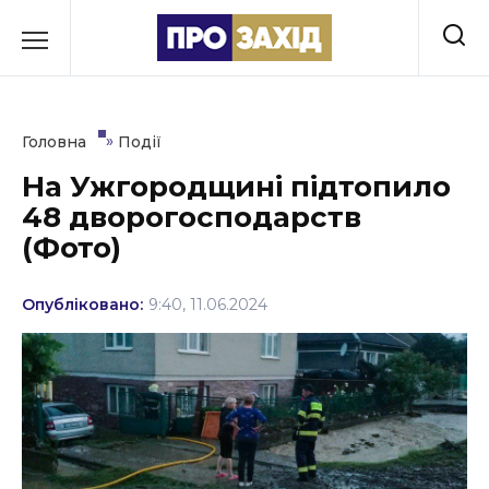
Перейти
до
РУБРИКИ
вмісту
Економіка
»
Головна
Події
Здоров’я
На Ужгородщині підтопило
48 дворогосподарств
Культура
(Фото)
Освіта
Опубліковано:
9:40, 11.06.2024
Події
Політика
Соціум
Спорт