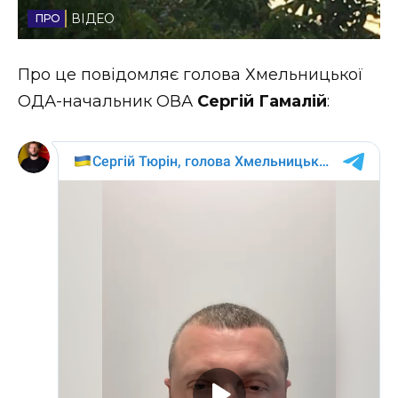
ВІДЕО
Стиль життя
Втрачений Ужгород
Про це повідомляє голова Хмельницької
ОДА-начальник ОВА
Сергій Гамалій
:
Втрачений Ужгород (відеоверсія)
ЗАКАРПАТСЬКІ НОВИНИ
НОВИНИ ЗАХІДНОЇ УКРАЇНИ
ФОТО