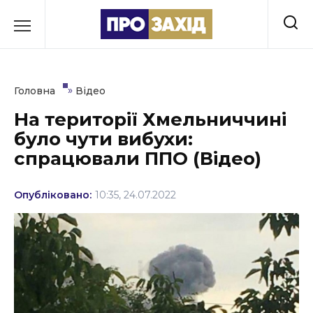
Перейти
до
РУБРИКИ
вмісту
Економіка
»
Головна
Відео
Здоров’я
На території Хмельниччині
було чути вибухи:
Культура
спрацювали ППО (Відео)
Освіта
Опубліковано:
10:35, 24.07.2022
Події
Політика
Соціум
Спорт