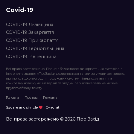
Covid-19
COVID-19 Львівщина
COVID-19 Закарпаття
COVID-19 Прикарпаття
COVID-19 Тернопільщина
COVID-19 Рівненщина
Всі права застережено. Повне або часткове використання матеріалів
інтернет-видання «ПроЗахід» дозволяється тільки за умови активного,
прямого, відкритого для пошукових систем гіперпосилання на
конкретну новину чи матеріал та згадки першоджерела не нижче
другого абзацу тексту.
Головна
Про нас
Реклама
Square and simple
| Cvadrat
Всі права застережено © 2026 Про Захід