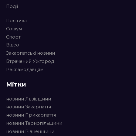
Події
Політика
Соціум
Спорт
Відео
Закарпатські новини
Втрачений Ужгород
Рекламодавцям
Мітки
новини Львівщини
новини Закарпаття
новини Прикарпаття
новини Тернопільщини
новини Рівненщини