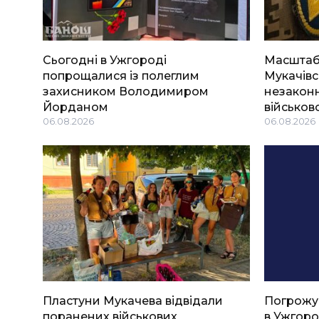
Сьогодні в Ужгороді
Масштабн
попрощалися із полеглим
Мукачівс
захисником Володимиром
незаконн
Йорданом
військов
06.08.2026
06.08.2026
Пластуни Мукачева відвідали
Погрожу
поранених військових
в Ужгоро