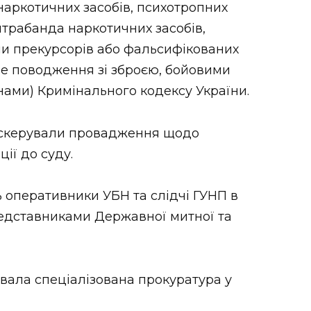
наркотичних засобів, психотропних
контрабанда наркотичних засобів,
 чи прекурсорів або фальсифікованих
нне поводження зі зброєю, бойовими
ами) Кримінального кодексу України.
і скерували провадження щодо
ії до суду.
 оперативники УБН та слідчі ГУНП в
представниками Державної митної та
вала спеціалізована прокуратура у