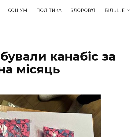
СОЦІУМ
ПОЛІТИКА
ЗДОРОВ’Я
БІЛЬШЕ
Культура
Освіта
бували канабіс за
Спорт
Стиль житт
на місяць