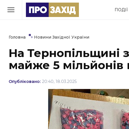
Перейти
ПОДІЇ
до
РУБРИКИ
вмісту
Економіка
Здоров’я
»
Головна
Новини Західної України
На Тернопільщині з
Політика
Соціум
майже 5 мільйонів 
Втрачений Ужгород
(відеоверсія)
Опубліковано:
20:40, 18.03.2025
ЗАКАРПАТСЬКІ НОВИНИ