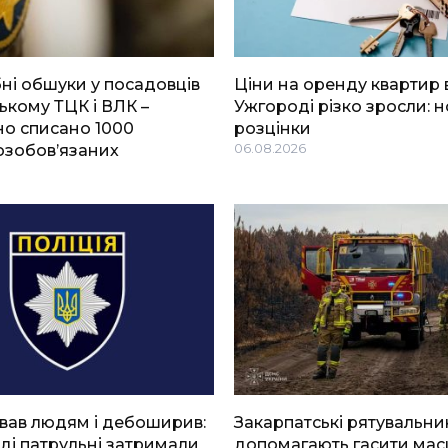
і обшуки у посадовців
Ціни на оренду квартир 
ькому ТЦК і ВЛК –
Ужгороді різко зросли: н
о списано 1000
розцінки
озобов’язаних
06.08.2026
вав людям і дебоширив:
Закарпатські рятувальни
ді патрульні затримали
допомагають гасити мас