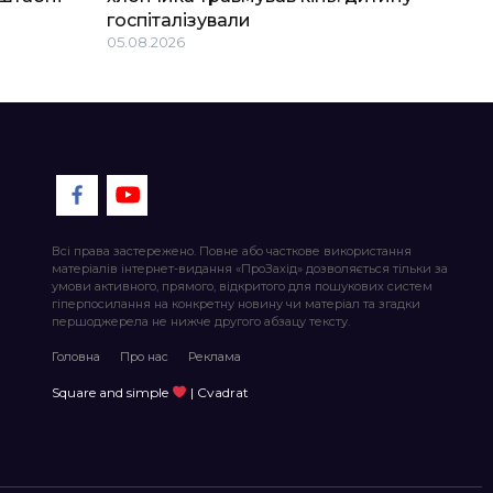
госпіталізували
05.08.2026
Всі права застережено. Повне або часткове використання
матеріалів інтернет-видання «ПроЗахід» дозволяється тільки за
умови активного, прямого, відкритого для пошукових систем
гіперпосилання на конкретну новину чи матеріал та згадки
першоджерела не нижче другого абзацу тексту.
Головна
Про нас
Реклама
Square and simple
| Cvadrat