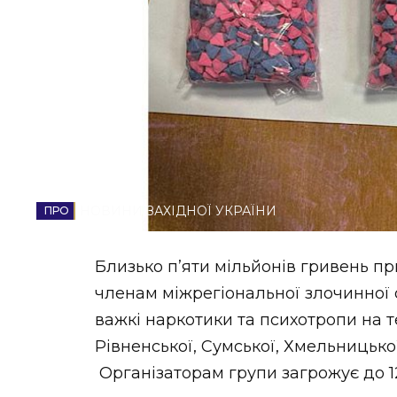
НОВИНИ ЗАХІДНОЇ УКРАЇНИ
ФОТО
ВІДЕО
НОВИНИ ЗАХІДНОЇ УКРАЇНИ
Близько п’яти мільйонів гривень п
членам міжрегіональної злочинної 
важкі наркотики та психотропи на т
Рівненської, Сумської, Хмельницько
Організаторам групи загрожує до 12