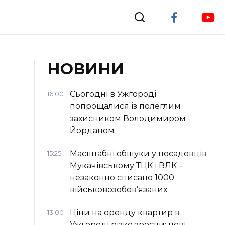
Події
НОВИНИ
я
Втрачений Ужгород
Сьогодні в Ужгороді
16:00
попрощалися із полеглим
захисником Володимиром
Йорданом
Масштабні обшуки у посадовців
15:25
Мукачівському ТЦК і ВЛК –
незаконно списано 1000
військовозобов’язаних
Ціни на оренду квартир в
13:00
Ужгороді різко зросли: нові