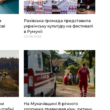
в
Рахівська громада представила
ові
українську культуру на фестивалі
в Румунії
05.08.2026
ки
На Мукачівщині 8-річного
штабні
хлопчика травмував кінь: дитину