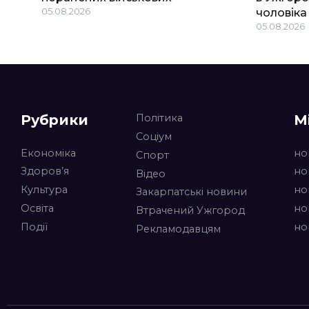
05.08.2026
чоловіка
05.08.2026
Рубрики
М
Політика
Соціум
Економіка
но
Спорт
Здоров’я
но
Відео
Культура
но
Закарпатські новини
Освіта
но
Втрачений Ужгород
Події
но
Рекламодавцям