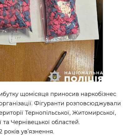
рибутку щомісяця приносив наркобізнес
організації. Фігуранти розповсюджували
ериторії Тернопільської, Житомирської,
ї та Чернівецької областей.
 років ув’язнення.