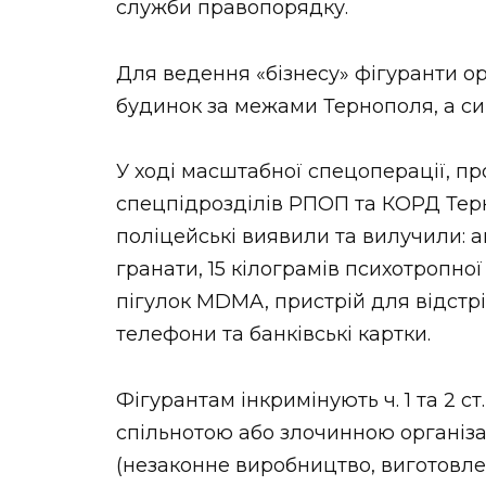
служби правопорядку.
Для ведення «бізнесу» фігуранти 
будинок за межами Тернополя, а си
У ході масштабної спецоперації, пр
спецпідрозділів РПОП та КОРД Терно
поліцейські виявили та вилучили: а
гранати, 15 кілограмів психотропно
пігулок MDMA, пристрій для відстріл
телефони та банківські картки.
Фігурантам інкримінують ч. 1 та 2 с
спільнотою або злочинною організаціє
(незаконне виробництво, виготовле