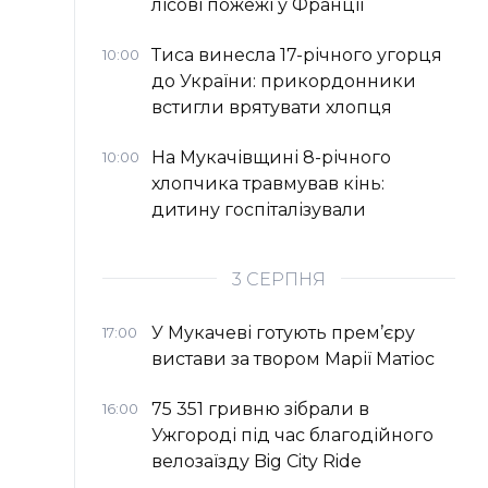
лісові пожежі у Франції
Тиса винесла 17-річного угорця
10:00
до України: прикордонники
встигли врятувати хлопця
На Мукачівщині 8-річного
10:00
хлопчика травмував кінь:
дитину госпіталізували
3 СЕРПНЯ
У Мукачеві готують прем’єру
17:00
вистави за твором Марії Матіос
75 351 гривню зібрали в
16:00
Ужгороді під час благодійного
велозаїзду Big Сity Ride