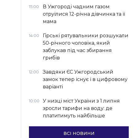
В Ужгороді чадним газом
15:00
отруїлися 12-річна дівчинка та її
мама
Гірські рятувальники розшукали
14:00
50-річного чоловіка, який
заблукав під час збирання
грибів
Завдяки ЄС Ужгородський
12:00
замок тепер існує і в цифровому
варіанті
У низці міст України з 1 липня
10:00
зросли тарифи на воду: де
платитимуть найбільше
ВСІ НОВИНИ