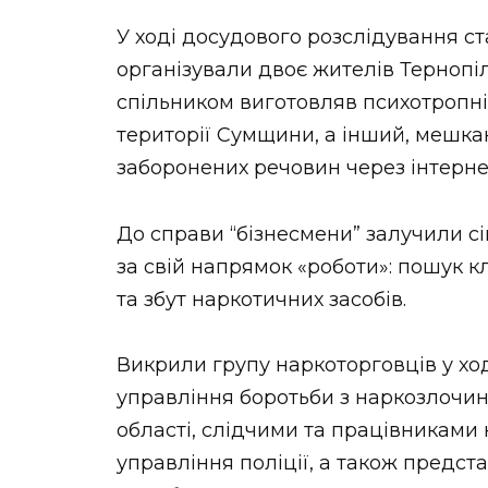
У ході досудового розслідування ст
організували двоє жителів Тернопіль
спільником виготовляв психотропні
території Сумщини, а інший, мешка
заборонених речовин через інтерн
До справи “бізнесмени” залучили сі
за свій напрямок «роботи»: пошук к
та збут наркотичних засобів.
Викрили групу наркоторговців у хо
управління боротьби з наркозлочин
області, слідчими та працівниками
управління поліції, а також предст