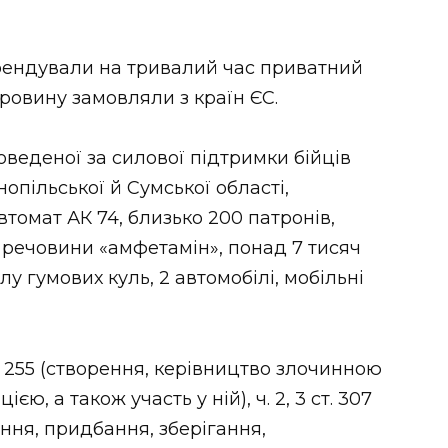
орендували на тривалий час приватний
ровину замовляли з країн ЄС.
оведеної за силової підтримки бійців
пільської й Сумської області,
втомат АК 74, близько 200 патронів,
ї речовини «амфетамін», понад 7 тисяч
у гумових куль, 2 автомобілі, мобільні
т. 255 (створення, керівництво злочинною
ю, а також участь у ній), ч. 2, 3 ст. 307
ння, придбання, зберігання,