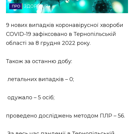
ЗДОРОВ'Я
Стиль життя
Втрачений Ужгород
9 нових випадків коронавірусної хвороби
COVID-19 зафіксовано в Тернопільській
Втрачений Ужгород (відеоверсія)
області за 8 грудня 2022 року.
Також за останню добу:
ЗАКАРПАТСЬКІ НОВИНИ
летальних випадків – 0;
НОВИНИ ЗАХІДНОЇ УКРАЇНИ
одужало – 5 осіб;
ФОТО
проведено досліджень методом ПЛР – 56.
За весь час пандемії в Тернопільській