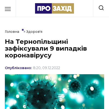
Перейти
до
РУБРИКИ
вмісту
Економіка
»
Головна
Здоров'я
Здоров’я
На Тернопільщині
зафіксували 9 випадків
Культура
коронавірусу
Освіта
Опубліковано:
8:20, 09.12.2022
Події
Політика
Соціум
Спорт