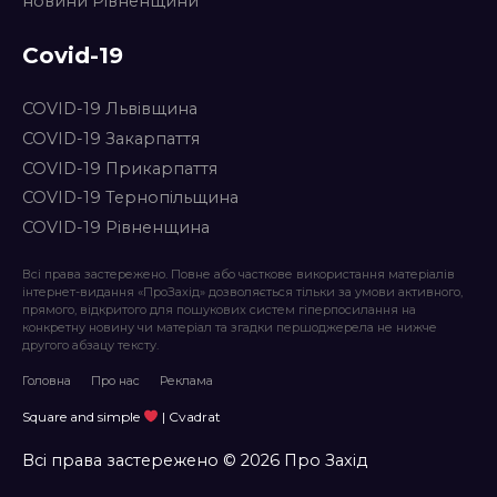
новини Рівненщини
Covid-19
COVID-19 Львівщина
COVID-19 Закарпаття
COVID-19 Прикарпаття
COVID-19 Тернопільщина
COVID-19 Рівненщина
Всі права застережено. Повне або часткове використання матеріалів
інтернет-видання «ПроЗахід» дозволяється тільки за умови активного,
прямого, відкритого для пошукових систем гіперпосилання на
конкретну новину чи матеріал та згадки першоджерела не нижче
другого абзацу тексту.
Головна
Про нас
Реклама
Square and simple
| Cvadrat
Всі права застережено © 2026 Про Захід