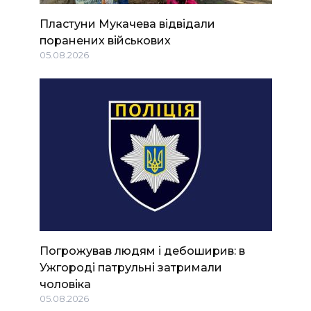
Пластуни Мукачева відвідали
поранених військових
05.08.2026
Погрожував людям і дебоширив: в
Ужгороді патрульні затримали
чоловіка
05.08.2026