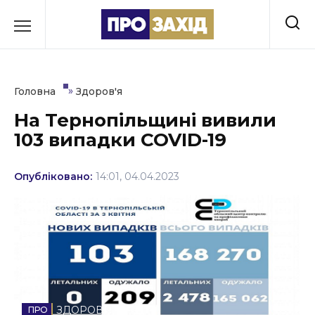
Перейти
до
РУБРИКИ
вмісту
Економіка
»
Головна
Здоров'я
Здоров’я
На Тернопільщині вивили
103 випадки COVID-19
Культура
Освіта
Опубліковано:
14:01, 04.04.2023
Події
Політика
Соціум
Спорт
ЗДОРОВ'Я