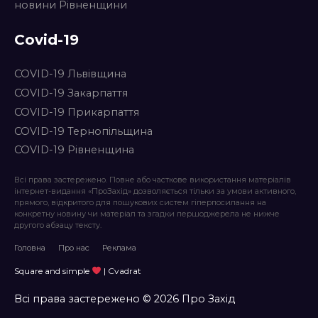
новини Рівненщини
Covid-19
COVID-19 Львівщина
COVID-19 Закарпаття
COVID-19 Прикарпаття
COVID-19 Тернопільщина
COVID-19 Рівненщина
Всі права застережено. Повне або часткове використання матеріалів
інтернет-видання «ПроЗахід» дозволяється тільки за умови активного,
прямого, відкритого для пошукових систем гіперпосилання на
конкретну новину чи матеріал та згадки першоджерела не нижче
другого абзацу тексту.
Головна
Про нас
Реклама
Square and simple
| Cvadrat
Всі права застережено © 2026 Про Захід