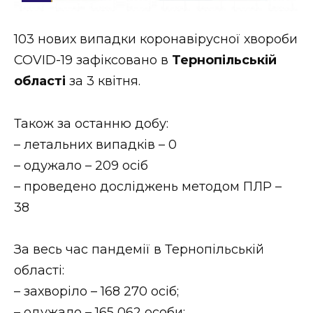
Стиль життя
103 нових випадки коронавірусної хвороби
Втрачений Ужгород
COVID-19 зафіксовано в
Тернопільській
Втрачений Ужгород (відеоверсія)
області
за 3 квітня.
Також за останню добу:
– летальних випадків – 0
ЗАКАРПАТСЬКІ НОВИНИ
– одужало – 209 осіб
– проведено досліджень методом ПЛР –
НОВИНИ ЗАХІДНОЇ УКРАЇНИ
38
За весь час пандемії в Тернопільській
ФОТО
області:
– захворіло – 168 270 осіб;
– одужало – 165 062 особи;