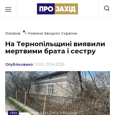
Перейти
до
РУБРИКИ
вмісту
Економіка
»
Головна
Новини Західної України
Здоров’я
На Тернопільщині виявили
мертвими брата і сестру
Культура
Освіта
Опубліковано:
11:00, 21.04.2025
Події
Політика
Соціум
Спорт
НОВИНИ ЗАХІДНОЇ УКРАЇНИ