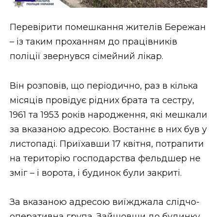
Стиль життя
Перевірити помешкання жителів Бережан
Втрачений Ужгород
– із таким проханням до працівників
Втрачений Ужгород (відеоверсія)
поліції звернувся сімейний лікар.
Він розповів, що періодично, раз в кілька
місяців провідує рідних брата та сестру,
ЗАКАРПАТСЬКІ НОВИНИ
1961 та 1953 років народження, які мешкали
за вказаною адресою. Востаннє в них був у
НОВИНИ ЗАХІДНОЇ УКРАЇНИ
листопаді. Приїхавши 17 квітня, потрапити
на територію господарства фельдшер не
зміг – і ворота, і будинок були закриті.
ФОТО
За вказаною адресою виїжджала слідчо-
оперативна група. Зайшовши до будинку,