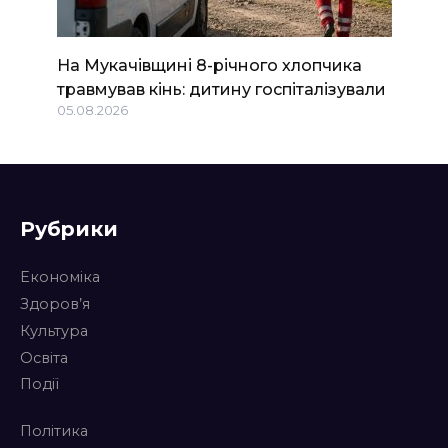
На Мукачівщині 8-річного хлопчика
травмував кінь: дитину госпіталізували
05.08.2026
Рубрики
Економіка
Здоров’я
Культура
Освіта
Події
Політика