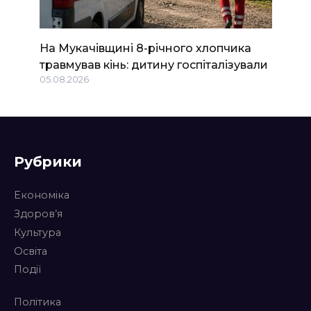
На Мукачівщині 8-річного хлопчика
травмував кінь: дитину госпіталізували
05.08.2026
Рубрики
Економіка
Здоров’я
Культура
Освіта
Події
Політика