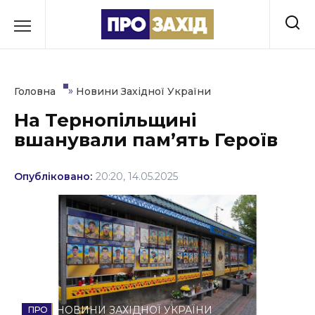
Перейти
до
РУБРИКИ
вмісту
Економіка
»
Головна
Новини Західної України
Здоров’я
На Тернопільщині
вшанували пам’ять Героїв
Культура
Освіта
Опубліковано:
20:20, 14.05.2025
Події
Політика
Соціум
Спорт
НОВИНИ ЗАХІДНОЇ УКРАЇНИ