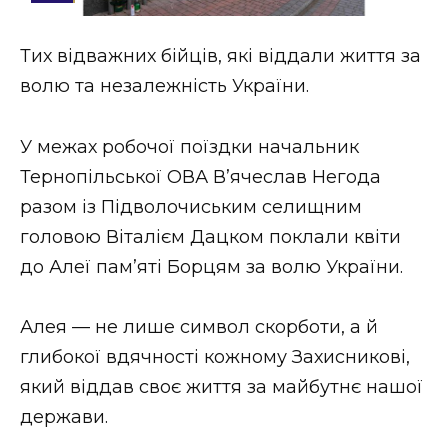
Стиль життя
Тих відважних бійців, які віддали життя за
Втрачений Ужгород
волю та незалежність України.
Втрачений Ужгород (відеоверсія)
У межах робочої поїздки начальник
Тернопільської ОВА В’ячеслав Негода
разом із Підволочиським селищним
ЗАКАРПАТСЬКІ НОВИНИ
головою Віталієм Дацком поклали квіти
до Алеї пам’яті Борцям за волю України.
НОВИНИ ЗАХІДНОЇ УКРАЇНИ
Алея — не лише символ скорботи, а й
глибокої вдячності кожному Захисникові,
ФОТО
який віддав своє життя за майбутнє нашої
держави.