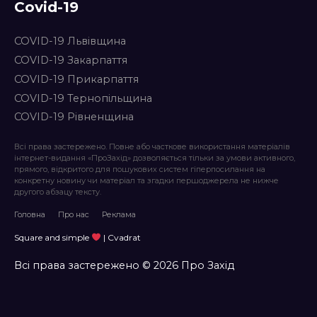
Covid-19
COVID-19 Львівщина
COVID-19 Закарпаття
COVID-19 Прикарпаття
COVID-19 Тернопільщина
COVID-19 Рівненщина
Всі права застережено. Повне або часткове використання матеріалів
інтернет-видання «ПроЗахід» дозволяється тільки за умови активного,
прямого, відкритого для пошукових систем гіперпосилання на
конкретну новину чи матеріал та згадки першоджерела не нижче
другого абзацу тексту.
Головна
Про нас
Реклама
Square and simple
| Cvadrat
Всі права застережено © 2026 Про Захід