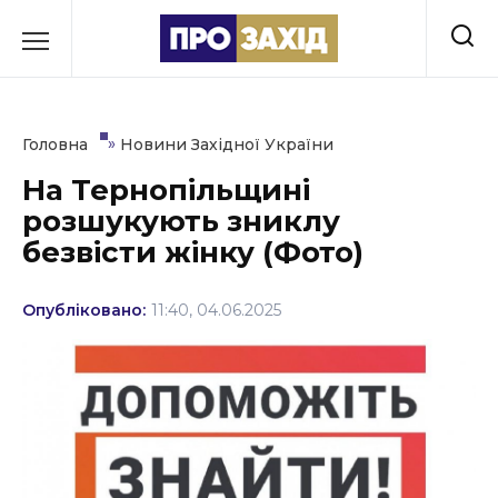
Перейти
до
РУБРИКИ
вмісту
Економіка
»
Головна
Новини Західної України
Здоров’я
На Тернопільщині
розшукують зниклу
Культура
безвісти жінку (Фото)
Освіта
Опубліковано:
11:40, 04.06.2025
Події
Політика
Соціум
Спорт