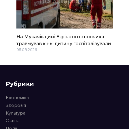
На Мукачівщині 8-річного хлопчика
травмував кінь: дитину госпіталізували
05.08.2026
Рубрики
Економіка
Здоров’я
Культура
Освіта
Події