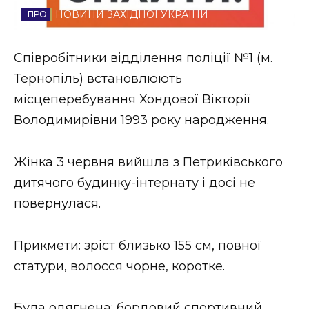
НОВИНИ ЗАХІДНОЇ УКРАЇНИ
Стиль життя
Втрачений Ужгород
Співробітники відділення поліції №1 (м.
Тернопіль) встановлюють
Втрачений Ужгород (відеоверсія)
місцеперебування Хондової Вікторії
Володимирівни 1993 року народження.
ЗАКАРПАТСЬКІ НОВИНИ
Жінка 3 червня вийшла з Петриківського
дитячого будинку-інтернату і досі не
повернулася.
НОВИНИ ЗАХІДНОЇ УКРАЇНИ
Прикмети: зріст близько 155 см, повної
ФОТО
статури, волосся чорне, коротке.
Була одягнена: бордовий спортивний