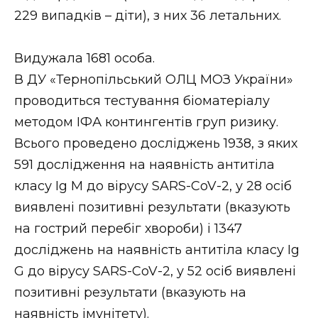
229 випадків – діти), з них 36 летальних.
Стиль життя
Втрачений Ужгород
Видужала 1681 особа.
В ДУ «Тернопільський ОЛЦ МОЗ України»
Втрачений Ужгород (відеоверсія)
проводиться тестування біоматеріалу
методом ІФА контингентів груп ризику.
Всього проведено досліджень 1938, з яких
ЗАКАРПАТСЬКІ НОВИНИ
591 дослідження на наявність антитіла
класу Ig М до вірусу SARS-CoV-2, у 28 осіб
виявлені позитивні результати (вказують
НОВИНИ ЗАХІДНОЇ УКРАЇНИ
на гострий перебіг хвороби) і 1347
досліджень на наявність антитіла класу Ig
ФОТО
G до вірусу SARS-CoV-2, у 52 осіб виявлені
позитивні результати (вказують на
наявність імунітету).