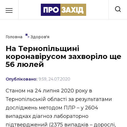
Перейти
до
РУБРИКИ
вмісту
Економіка
»
Головна
Здоров'я
Здоров’я
На Тернопільщині
коронавірусом захворіло ще
Культура
56 люлей
Освіта
Опубліковано:
9:59, 24.07.2020
Події
Станом на 24 липня 2020 року в
Політика
Тернопільській області за результатами
досліджень методом ПЛР – у 2604
Соціум
випадках діагноз лабораторно
Спорт
підтверджений (2375 випадків – дорослі,