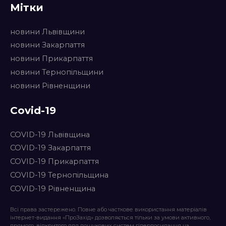
Мітки
новини Львівщини
новини Закарпаття
новини Прикарпаття
новини Тернопільщини
новини Рівненщини
Covid-19
COVID-19 Львівщина
COVID-19 Закарпаття
COVID-19 Прикарпаття
COVID-19 Тернопільщина
COVID-19 Рівненщина
Всі права застережено. Повне або часткове використання матеріалів
інтернет-видання «ПроЗахід» дозволяється тільки за умови активного,
прямого, відкритого для пошукових систем гіперпосилання на