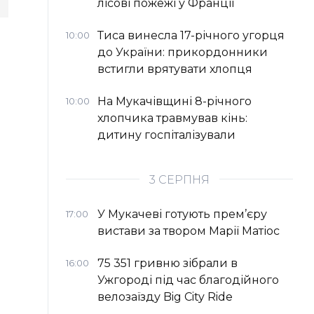
лісові пожежі у Франції
Тиса винесла 17-річного угорця
10:00
до України: прикордонники
встигли врятувати хлопця
На Мукачівщині 8-річного
10:00
хлопчика травмував кінь:
дитину госпіталізували
3 СЕРПНЯ
У Мукачеві готують прем’єру
17:00
вистави за твором Марії Матіос
75 351 гривню зібрали в
16:00
Ужгороді під час благодійного
велозаїзду Big Сity Ride