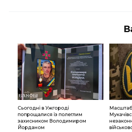
В
Сьогодні в Ужгороді
Масштабн
попрощалися із полеглим
Мукачівс
захисником Володимиром
незаконн
Йорданом
військов