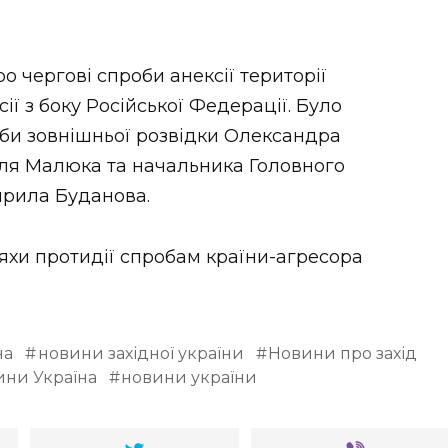
 чергові спроби анексії території
ії з боку Російської Федерації. Було
би зовнішньої розвідки Олександра
силя Малюка та начальника Головного
ирила Буданова.
яхи протидії спробам країни-агресора
на
новини західної україни
Новини про захід
ини Україна
новини україни