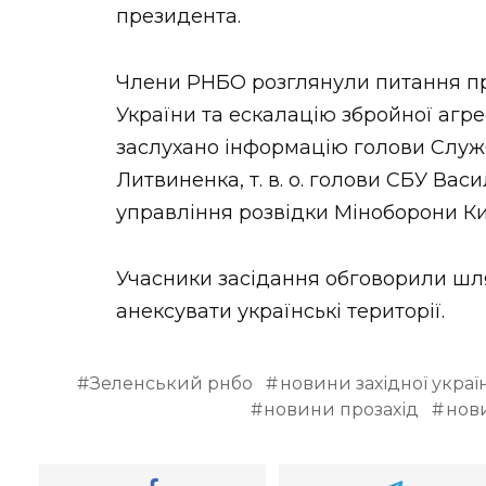
президента.
Члени РНБО розглянули питання про
України та ескалацію збройної агрес
заслухано інформацію голови Служ
Литвиненка, т. в. о. голови СБУ Ва
управління розвідки Міноборони К
Учасники засідання обговорили шл
анексувати українські території.
Зеленський рнбо
новини західної украї
новини прозахід
нов