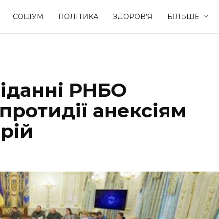
СОЦІУМ
ПОЛІТИКА
ЗДОРОВ’Я
БІЛЬШЕ
Культура
Освіта
сіданні РНБО
Спорт
Стиль житт
протидії анексіям
рій