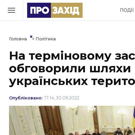
Перейти
ПОДІЇ
до
РУБРИКИ
вмісту
Економіка
Здоров’я
»
Головна
Політика
На терміновому за
Політика
Соціум
обговорили шляхи 
Втрачений Ужгород
(відеоверсія)
українських терито
Опубліковано:
17:14, 30.09.2022
ЗАКАРПАТСЬКІ НОВИНИ