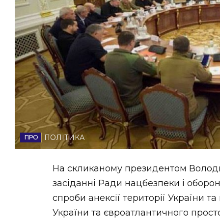
НОВИНИ ЗАХІДНОЇ УКРАЇНИ
ФОТО
ВІДЕО
ПОЛІТИКА
На скликаному президентом Волод
засіданні Ради нацбезпеки і оборо
спроби анексії території України т
України та євроатлантичного прост