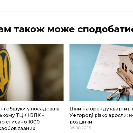
ам також може сподобати
і обшуки у посадовців
Ціни на оренду квартир 
ькому ТЦК і ВЛК –
Ужгороді різко зросли: н
о списано 1000
розцінки
озобов’язаних
06.08.2026