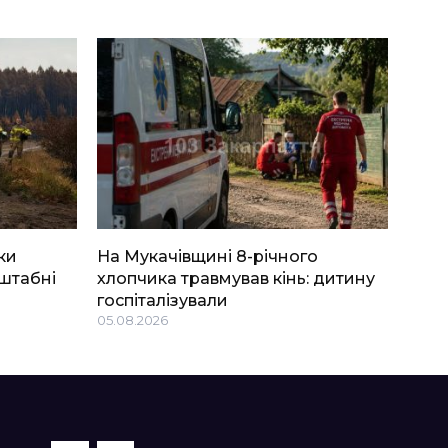
ки
На Мукачівщині 8-річного
штабні
хлопчика травмував кінь: дитину
госпіталізували
05.08.2026