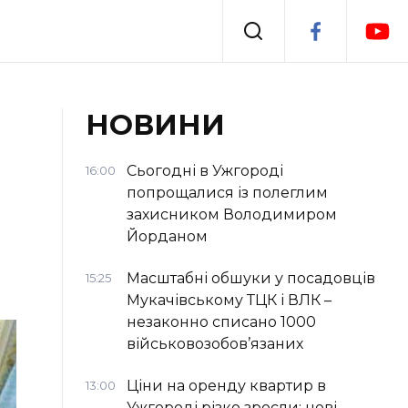
Події
НОВИНИ
я
Втрачений Ужгород
Сьогодні в Ужгороді
16:00
попрощалися із полеглим
захисником Володимиром
Йорданом
Масштабні обшуки у посадовців
15:25
Мукачівському ТЦК і ВЛК –
незаконно списано 1000
військовозобов’язаних
Ціни на оренду квартир в
13:00
Ужгороді різко зросли: нові