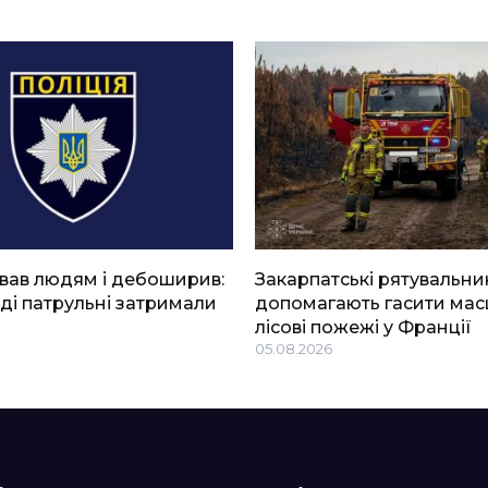
вав людям і дебоширив:
Закарпатські рятувальни
ді патрульні затримали
допомагають гасити мас
лісові пожежі у Франції
05.08.2026