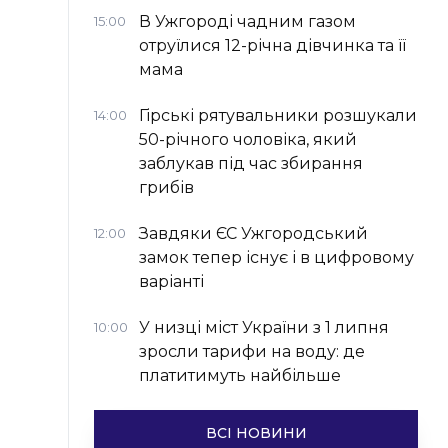
В Ужгороді чадним газом
15:00
отруїлися 12-річна дівчинка та її
мама
Гірські рятувальники розшукали
14:00
50-річного чоловіка, який
заблукав під час збирання
грибів
Завдяки ЄС Ужгородський
12:00
замок тепер існує і в цифровому
варіанті
У низці міст України з 1 липня
10:00
зросли тарифи на воду: де
платитимуть найбільше
ВСІ НОВИНИ