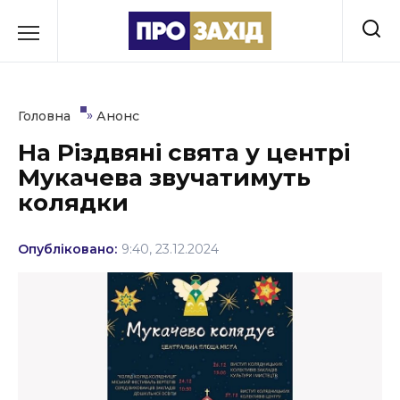
Перейти
до
РУБРИКИ
вмісту
Економіка
»
Головна
Анонс
Здоров’я
На Різдвяні свята у центрі
Мукачева звучатимуть
Культура
колядки
Освіта
Опубліковано:
9:40, 23.12.2024
Події
Політика
Соціум
Спорт