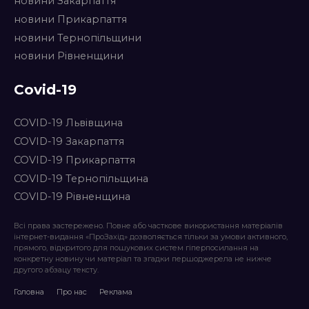
новини Закарпаття
новини Прикарпаття
новини Тернопільщини
новини Рівненщини
Covid-19
COVID-19 Львівщина
COVID-19 Закарпаття
COVID-19 Прикарпаття
COVID-19 Тернопільщина
COVID-19 Рівненщина
Всі права застережено. Повне або часткове використання матеріалів
інтернет-видання «ПроЗахід» дозволяється тільки за умови активного,
прямого, відкритого для пошукових систем гіперпосилання на
конкретну новину чи матеріал та згадки першоджерела не нижче
другого абзацу тексту.
Головна
Про нас
Реклама