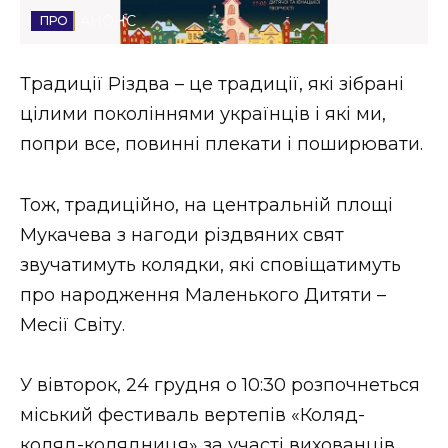
АНОНС
Стиль життя
Втрачений Ужгород
Традиції Різдва – це традиції, які зібрані
цілими поколіннями українців і які ми,
Втрачений Ужгород (відеоверсія)
попри все, повинні плекати і поширювати.
Тож, традиційно, на центральній площі
ЗАКАРПАТСЬКІ НОВИНИ
Мукачева з нагоди різдвяних свят
звучатимуть колядки, які сповіщатимуть
про народження Маленького Дитяти –
НОВИНИ ЗАХІДНОЇ УКРАЇНИ
Месії Світу.
ФОТО
У вівторок, 24 грудня о 10:30 розпочнеться
міський фестиваль вертепів «Коляд-
коляд-колядниця» за участі вихованців