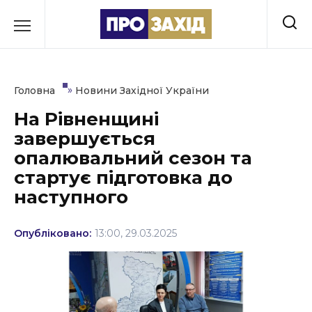
Перейти
до
РУБРИКИ
вмісту
Економіка
»
Головна
Новини Західної України
Здоров’я
На Рівненщині
завершується
Культура
опалювальний сезон та
Освіта
стартує підготовка до
наступного
Події
Політика
Опубліковано:
13:00, 29.03.2025
Соціум
Спорт