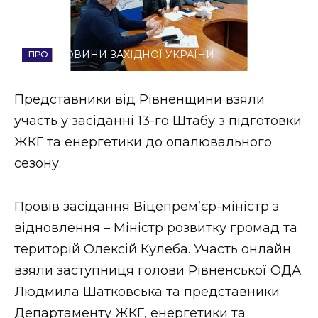
Стиль життя
Втрачений Ужгород
НОВИНИ ЗАХІДНОЇ УКРАЇНИ
Втрачений Ужгород (відеоверсія)
Представники від Рівненщини взяли
участь у засіданні 13-го Штабу з підготовки
ЖКГ та енергетики до опалювального
ЗАКАРПАТСЬКІ НОВИНИ
сезону.
Провів засідання Віцепрем’єр-міністр з
НОВИНИ ЗАХІДНОЇ УКРАЇНИ
відновлення – Міністр розвитку громад та
територій Олексій Кулеба. Участь онлайн
ФОТО
взяли заступниця голови Рівненської ОДА
Людмила Шатковська та представники
Департаменту ЖКГ, енергетики та