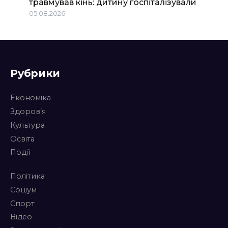
травмував кінь: дитину госпіталізували
05.08.2026
Рубрики
Економіка
Здоров’я
Культура
Освіта
Події
Політика
Соціум
Спорт
Відео