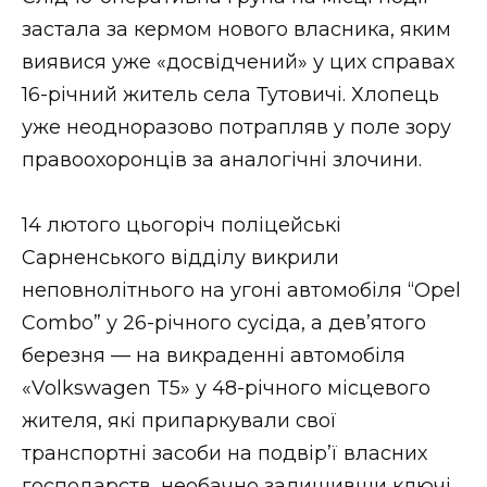
ВІДЕО
застала за кермом нового власника, яким
виявися уже «досвідчений» у цих справах
16-річний житель села Тутовичі. Хлопець
уже неодноразово потрапляв у поле зору
правоохоронців за аналогічні злочини.
14 лютого цьогоріч поліцейські
Сарненського відділу викрили
неповнолітнього на угоні автомобіля “Opel
Combo” у 26-річного сусіда, а дев’ятого
березня — на викраденні автомобіля
«Volkswagen T5» у 48-річного місцевого
жителя, які припаркували свої
транспортні засоби на подвір’ї власних
господарств, необачно залишивши ключі