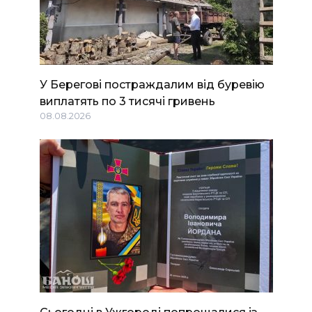
У Берегові постраждалим від буревію
виплатять по 3 тисячі гривень
08.08.2026
Сьогодні в Ужгороді попрощалися із