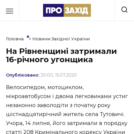
Перейти
до
РУБРИКИ
вмісту
Економіка
»
Головна
Новини Західної України
Здоров’я
На Рівненщині затримали
16-річного угонщика
Культура
Освіта
Опубліковано:
20:00, 15.07.2020
Події
Велосипедом, мотоциклом,
мікроавтобусом і двома легковиками устиг
Політика
незаконно заволодіти з початку року
Соціум
шістнадцятирічний житель села Тутовичі.
Учора, 14 липня, його затримали в порядку
Спорт
статті 208 Кримінального кодексу України