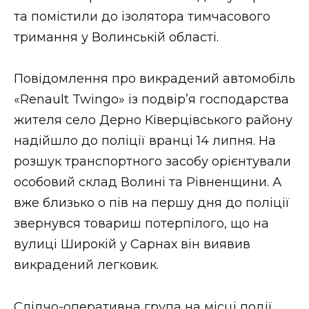
та помістили до ізолятора тимчасового
Стиль життя
тримання у Волинській області.
Втрачений Ужгород
Повідомлення про викрадений автомобіль
Втрачений Ужгород (відеоверсія)
«Renault Twingo» із подвір’я господарства
жителя село Дерно Ківерцівського району
надійшло до поліції вранці 14 липня. На
ЗАКАРПАТСЬКІ НОВИНИ
розшук транспортного засобу орієнтували
особовий склад Волині та Рівненщини. А
вже близько о пів на першу дня до поліції
НОВИНИ ЗАХІДНОЇ УКРАЇНИ
звернувся товариш потерпілого, що на
вулиці Широкій у Сарнах він виявив
ФОТО
викрадений легковик.
Слідчо-оперативна група на місці події