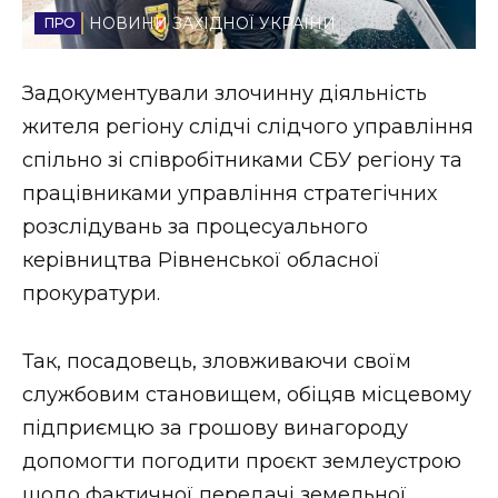
НОВИНИ ЗАХІДНОЇ УКРАЇНИ
Стиль життя
Втрачений Ужгород
Задокументували злочинну діяльність
жителя регіону слідчі слідчого управління
Втрачений Ужгород (відеоверсія)
спільно зі співробітниками СБУ регіону та
працівниками управління стратегічних
розслідувань за процесуального
ЗАКАРПАТСЬКІ НОВИНИ
керівництва Рівненської обласної
прокуратури.
НОВИНИ ЗАХІДНОЇ УКРАЇНИ
Так, посадовець, зловживаючи своїм
службовим становищем, обіцяв місцевому
ФОТО
підприємцю за грошову винагороду
допомогти погодити проєкт землеустрою
щодо фактичної передачі земельної