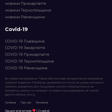
новини Прикарпаття
новини Тернопільщини
новини Рівненщини
Covid-19
COVID-19 Львівщина
COVID-19 Закарпаття
COVID-19 Прикарпаття
COVID-19 Тернопільщина
COVID-19 Рівненщина
Всі права застережено. Повне або часткове використання матеріалів
інтернет-видання «ПроЗахід» дозволяється тільки за умови активного,
прямого, відкритого для пошукових систем гіперпосилання на
конкретну новину чи матеріал та згадки першоджерела не нижче
другого абзацу тексту.
Головна
Про нас
Реклама
Square and simple
| Cvadrat