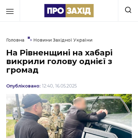
Перейти
до
РУБРИКИ
вмісту
Економіка
»
Головна
Новини Західної України
Здоров’я
На Рівненщині на хабарі
викрили голову однієї з
Культура
громад
Освіта
Опубліковано:
12:40, 16.05.2025
Події
Політика
Соціум
Спорт