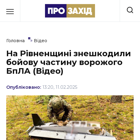
Перейти
до
РУБРИКИ
вмісту
Економіка
»
Головна
Відео
Здоров’я
На Рівненщині знешкодили
бойову частину ворожого
Культура
БпЛА (Відео)
Освіта
Опубліковано:
13:20, 11.02.2025
Події
Політика
Соціум
Спорт