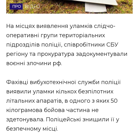
ВІДЕО
Стиль життя
Втрачений Ужгород
На місцях виявлення уламків слідчо-
оперативні групи територіальних
Втрачений Ужгород (відеоверсія)
підрозділів поліції, співробітники СБУ
регіону та прокуратура задокументували
воєнні злочини рф.
ЗАКАРПАТСЬКІ НОВИНИ
Фахівці вибухотехнічної служби поліції
виявили уламки кількох безпілотних
НОВИНИ ЗАХІДНОЇ УКРАЇНИ
літальних апаратів, в одного з яких 50
кілограмова бойова частина не
ФОТО
здетонувала. Поліцейські знищили її у
безпечному місці.