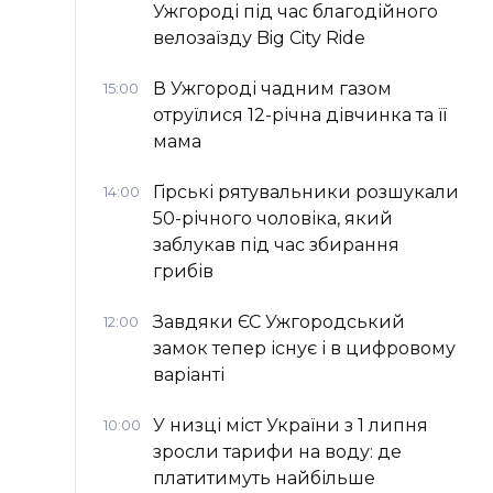
Ужгороді під час благодійного
велозаїзду Big Сity Ride
В Ужгороді чадним газом
15:00
отруїлися 12-річна дівчинка та її
мама
Гірські рятувальники розшукали
14:00
50-річного чоловіка, який
заблукав під час збирання
грибів
Завдяки ЄС Ужгородський
12:00
замок тепер існує і в цифровому
варіанті
У низці міст України з 1 липня
10:00
зросли тарифи на воду: де
платитимуть найбільше