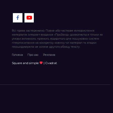
Всі права застережено. Повне або часткове використання
матеріалів інтернет-видання «ПроЗахід» дозволяється тільки за
умови активного, прямого, відкритого для пошукових систем
гіперпосилання на конкретну новину чи матеріал та згадки
першоджерела не нижче другого абзацу тексту.
Головна
Про нас
Реклама
Square and simple
| Cvadrat