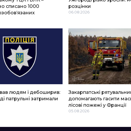
о списано 1000
розцінки
озобов’язаних
06.08.2026
вав людям і дебоширив:
Закарпатські рятувальни
ді патрульні затримали
допомагають гасити мас
лісові пожежі у Франції
05.08.2026