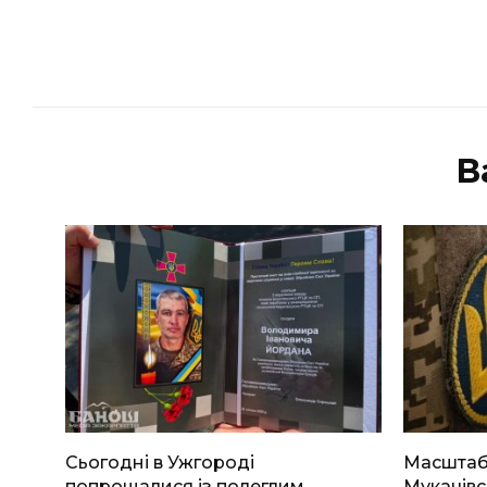
В
Сьогодні в Ужгороді
Масштабн
попрощалися із полеглим
Мукачівс