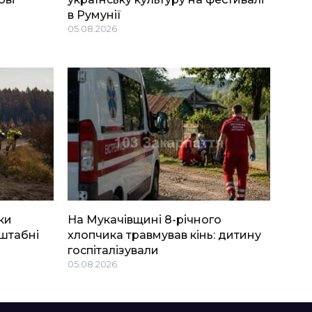
в Румунії
05.08.2026
ки
На Мукачівщині 8-річного
штабні
хлопчика травмував кінь: дитину
госпіталізували
05.08.2026