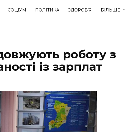
СОЦІУМ
ПОЛІТИКА
ЗДОРОВ’Я
БІЛЬШЕ
Культура
Освіта
довжують роботу з
Спорт
Стиль житт
аності із зарплат