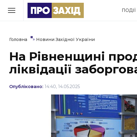
Перейти
ПОДІЇ
до
РУБРИКИ
вмісту
Економіка
Здоров’я
»
Головна
Новини Західної України
На Рівненщині про
Політика
Соціум
ліквідації заборгов
Втрачений Ужгород
(відеоверсія)
Опубліковано:
14:40, 14.05.2025
ЗАКАРПАТСЬКІ НОВИНИ