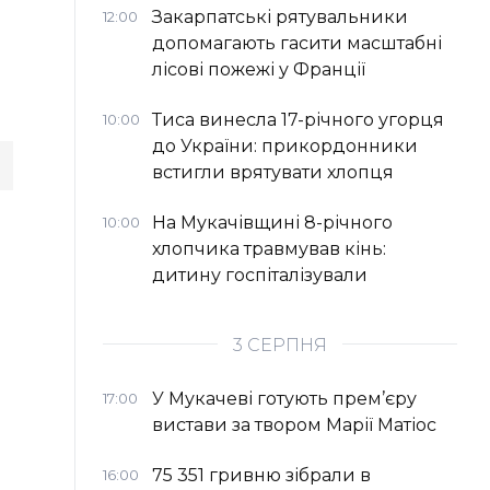
Закарпатські рятувальники
12:00
допомагають гасити масштабні
лісові пожежі у Франції
Тиса винесла 17-річного угорця
10:00
до України: прикордонники
встигли врятувати хлопця
На Мукачівщині 8-річного
10:00
хлопчика травмував кінь:
дитину госпіталізували
3 СЕРПНЯ
У Мукачеві готують прем’єру
17:00
вистави за твором Марії Матіос
75 351 гривню зібрали в
16:00