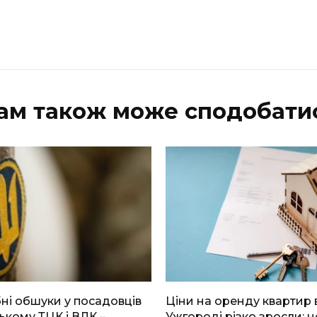
ам також може сподобати
і обшуки у посадовців
Ціни на оренду квартир 
ькому ТЦК і ВЛК –
Ужгороді різко зросли: н