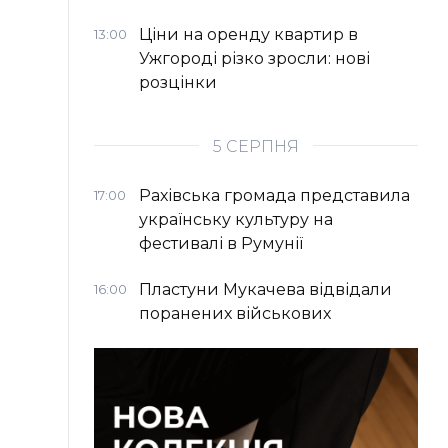
Ціни на оренду квартир в
13:00
Ужгороді різко зросли: нові
розцінки
5 СЕРПНЯ
Рахівська громада представила
17:00
українську культуру на
фестивалі в Румунії
Пластуни Мукачева відвідали
16:00
поранених військових