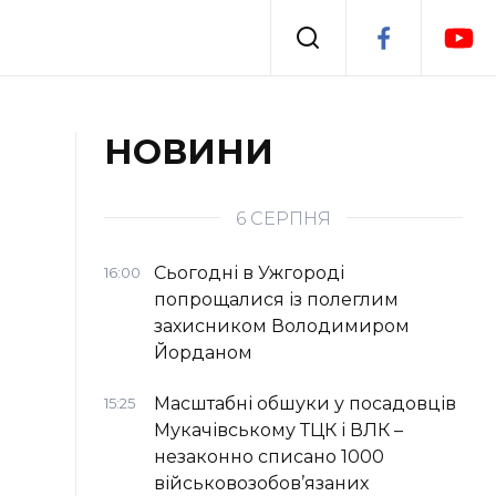
Події
НОВИНИ
я
Втрачений Ужгород
6 СЕРПНЯ
Сьогодні в Ужгороді
16:00
попрощалися із полеглим
захисником Володимиром
Йорданом
Масштабні обшуки у посадовців
15:25
Мукачівському ТЦК і ВЛК –
незаконно списано 1000
військовозобов’язаних