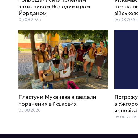
захисником Володимиром
незаконн
Йорданом
військов
06.08.2026
06.08.2026
Пластуни Мукачева відвідали
Погрожу
поранених військових
в Ужгоро
05.08.2026
чоловіка
05.08.2026