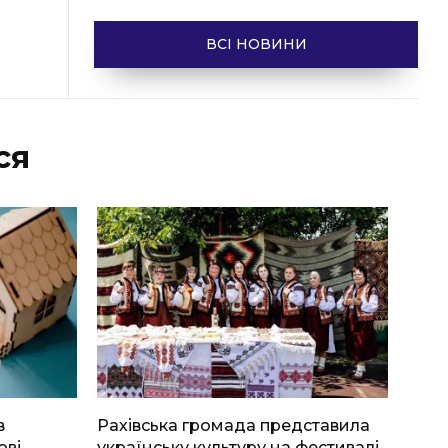
ВСІ НОВИНИ
ся
в
Рахівська громада представила
ові
українську культуру на фестивалі