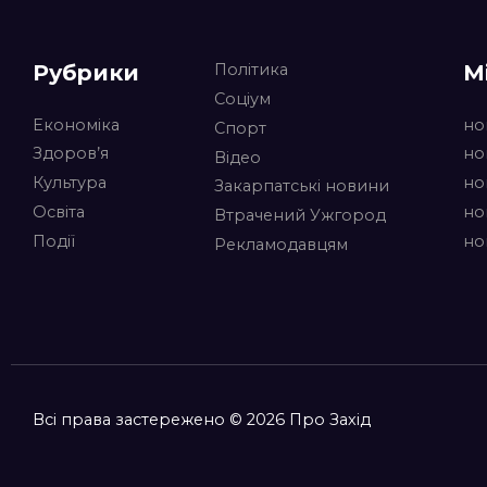
Рубрики
М
Політика
Соціум
Економіка
но
Спорт
Здоров’я
но
Відео
Культура
но
Закарпатські новини
Освіта
но
Втрачений Ужгород
Події
но
Рекламодавцям
Всі права застережено © 2026 Про Захід