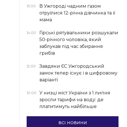
В Ужгороді чадним газом
15:00
отруїлися 12-річна дівчинка та її
мама
Гірські рятувальники розшукали
14:00
50-річного чоловіка, який
заблукав під час збирання
грибів
Завдяки ЄС Ужгородський
12:00
замок тепер існує і в цифровому
варіанті
У низці міст України з 1 липня
10:00
зросли тарифи на воду: де
платитимуть найбільше
ВСІ НОВИНИ