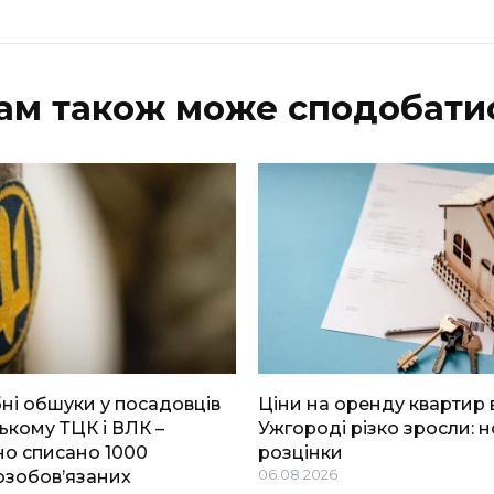
ам також може сподобати
і обшуки у посадовців
Ціни на оренду квартир 
ькому ТЦК і ВЛК –
Ужгороді різко зросли: н
о списано 1000
розцінки
озобов’язаних
06.08.2026