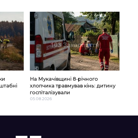
ки
На Мукачівщині 8-річного
штабні
хлопчика травмував кінь: дитину
госпіталізували
05.08.2026