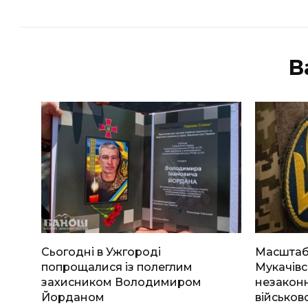
В
Сьогодні в Ужгороді
Масштабн
попрощалися із полеглим
Мукачівс
захисником Володимиром
незаконн
Йорданом
військов