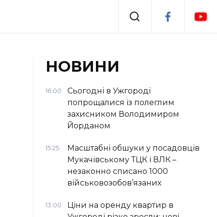
Події
НОВИНИ
я
Втрачений Ужгород
Сьогодні в Ужгороді
16:00
попрощалися із полеглим
захисником Володимиром
Йорданом
Масштабні обшуки у посадовців
15:25
Мукачівському ТЦК і ВЛК –
незаконно списано 1000
військовозобов’язаних
Ціни на оренду квартир в
13:00
Ужгороді різко зросли: нові