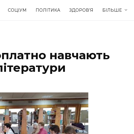
СОЦІУМ
ПОЛІТИКА
ЗДОРОВ’Я
БІЛЬШЕ
Культура
Освіта
оплатно навчають
Спорт
Стиль житт
літератури