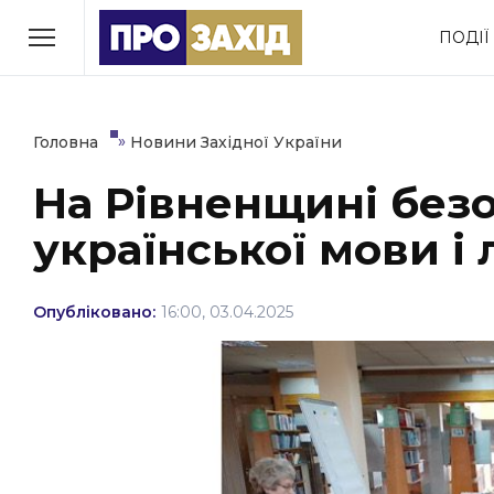
Перейти
ПОДІЇ
до
РУБРИКИ
вмісту
Економіка
Здоров’я
»
Головна
Новини Західної України
На Рівненщині без
Політика
Соціум
української мови і 
Втрачений Ужгород
(відеоверсія)
Опубліковано:
16:00, 03.04.2025
ЗАКАРПАТСЬКІ НОВИНИ