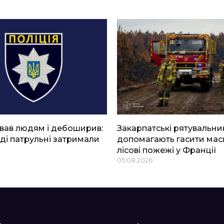
вав людям і дебоширив:
Закарпатські рятувальни
ді патрульні затримали
допомагають гасити мас
лісові пожежі у Франції
05.08.2026