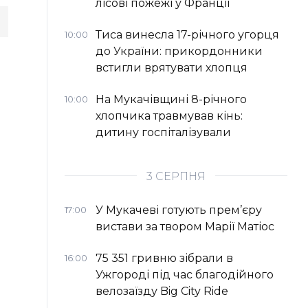
лісові пожежі у Франції
Тиса винесла 17-річного угорця
10:00
до України: прикордонники
встигли врятувати хлопця
На Мукачівщині 8-річного
10:00
хлопчика травмував кінь:
дитину госпіталізували
3 СЕРПНЯ
У Мукачеві готують прем’єру
17:00
вистави за твором Марії Матіос
75 351 гривню зібрали в
16:00
Ужгороді під час благодійного
велозаїзду Big Сity Ride