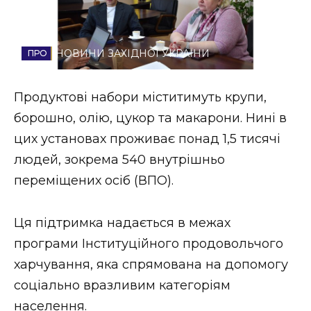
Стиль життя
Втрачений Ужгород
НОВИНИ ЗАХІДНОЇ УКРАЇНИ
Втрачений Ужгород (відеоверсія)
Продуктові набори міститимуть крупи,
борошно, олію, цукор та макарони. Нині в
цих установах проживає понад 1,5 тисячі
ЗАКАРПАТСЬКІ НОВИНИ
людей, зокрема 540 внутрішньо
переміщених осіб (ВПО).
НОВИНИ ЗАХІДНОЇ УКРАЇНИ
Ця підтримка надається в межах
програми Інституційного продовольчого
ФОТО
харчування, яка спрямована на допомогу
соціально вразливим категоріям
населення.