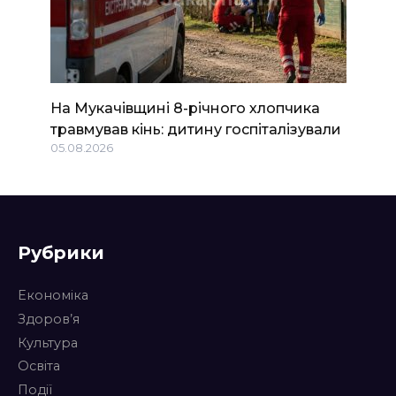
На Мукачівщині 8-річного хлопчика
травмував кінь: дитину госпіталізували
05.08.2026
Рубрики
Економіка
Здоров’я
Культура
Освіта
Події