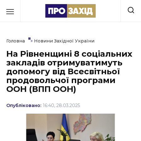
Перейти
до
РУБРИКИ
вмісту
Економіка
»
Головна
Новини Західної України
Здоров’я
На Рівненщині 8 соціальних
закладів отримуватимуть
Культура
допомогу від Всесвітньої
Освіта
продовольчої програми
ООН (ВПП ООН)
Події
Політика
Опубліковано:
16:40, 28.03.2025
Соціум
Спорт