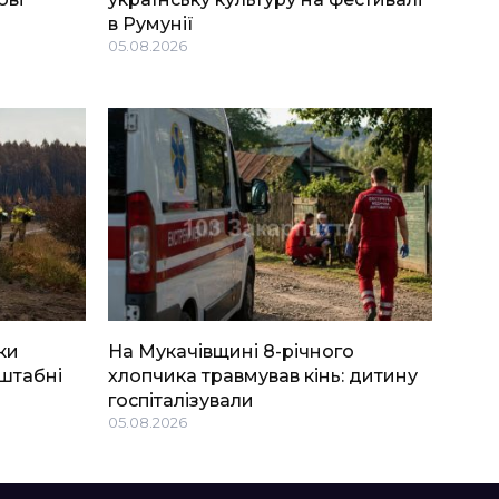
в Румунії
05.08.2026
ки
На Мукачівщині 8-річного
штабні
хлопчика травмував кінь: дитину
госпіталізували
05.08.2026