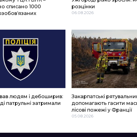
о списано 1000
розцінки
озобов’язаних
06.08.2026
вав людям і дебоширив:
Закарпатські рятувальни
ді патрульні затримали
допомагають гасити мас
лісові пожежі у Франції
05.08.2026