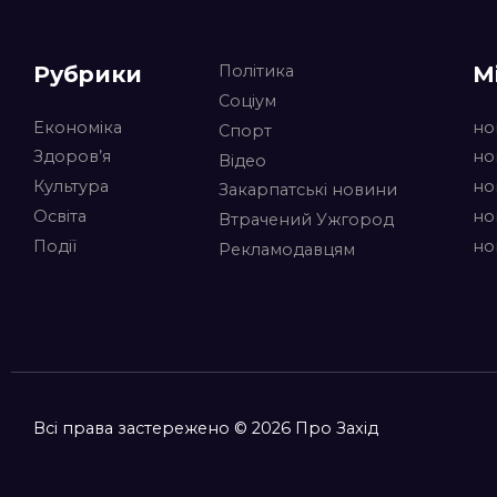
Рубрики
М
Політика
Соціум
Економіка
но
Спорт
Здоров’я
но
Відео
Культура
но
Закарпатські новини
Освіта
но
Втрачений Ужгород
Події
но
Рекламодавцям
Всі права застережено © 2026 Про Захід