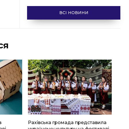
ВСІ НОВИНИ
ся
в
Рахівська громада представила
ові
українську культуру на фестивалі