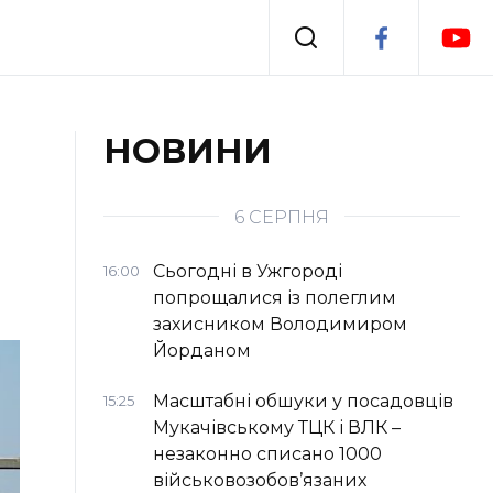
Події
НОВИНИ
я
Втрачений Ужгород
6 СЕРПНЯ
Сьогодні в Ужгороді
16:00
попрощалися із полеглим
захисником Володимиром
Йорданом
Масштабні обшуки у посадовців
15:25
Мукачівському ТЦК і ВЛК –
незаконно списано 1000
військовозобов’язаних