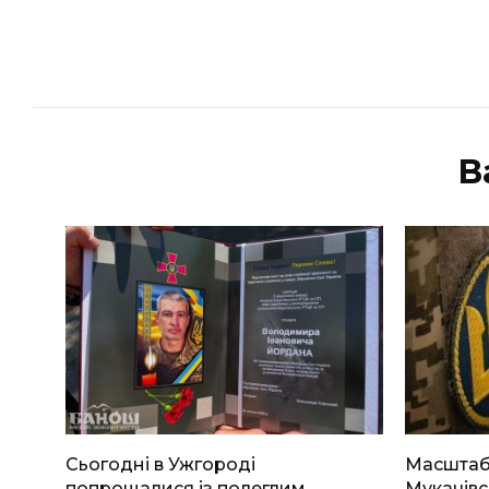
В
Сьогодні в Ужгороді
Масштабн
попрощалися із полеглим
Мукачівс