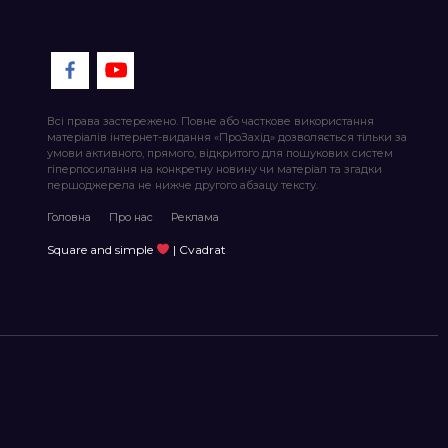
Всі права застережено. Повне або часткове використання
матеріалів інтернет-видання «ПроЗахід» дозволяється тільки за
умови активного, прямого, відкритого для пошукових систем
гіперпосилання на конкретну новину чи матеріал та згадки
першоджерела не нижче другого абзацу тексту.
Головна
Про нас
Реклама
Square and simple
| Cvadrat