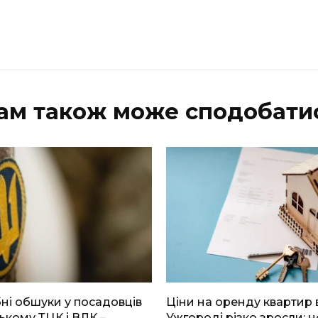
ам також може сподобати
і обшуки у посадовців
Ціни на оренду квартир 
ькому ТЦК і ВЛК –
Ужгороді різко зросли: н