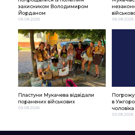
захисником Володимиром
незаконн
Йорданом
військов
06.08.2026
06.08.2026
Пластуни Мукачева відвідали
Погрожу
поранених військових
в Ужгоро
05.08.2026
чоловіка
05.08.2026