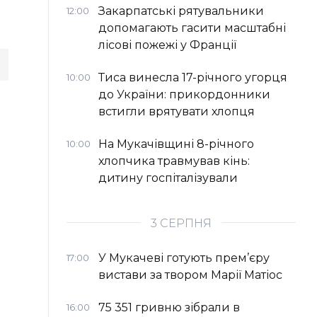
Закарпатські рятувальники
12:00
допомагають гасити масштабні
лісові пожежі у Франції
Тиса винесла 17-річного угорця
10:00
до України: прикордонники
встигли врятувати хлопця
На Мукачівщині 8-річного
10:00
хлопчика травмував кінь:
дитину госпіталізували
3 СЕРПНЯ
У Мукачеві готують прем’єру
17:00
вистави за твором Марії Матіос
75 351 гривню зібрали в
16:00