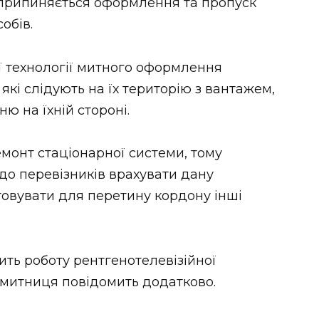
 припиняється оформлення та пропуск
обів.
ї технології митного оформлення
які слідують на їх територію з вантажем,
ю на їхній стороні.
емонт стаціонарної системи, тому
до перевізників врахувати дану
товувати для перетину кордону інші
ить роботу рентгенотелевізійної
 митниця повідомить додатково.