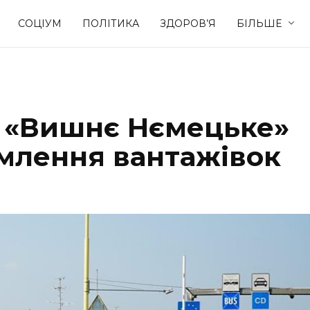
СОЦІУМ
ПОЛІТИКА
ЗДОРОВ’Я
БІЛЬШЕ
Культура
Освіта
у «Вишнє Нємецьке»
Спорт
Стиль житт
млення вантажівок