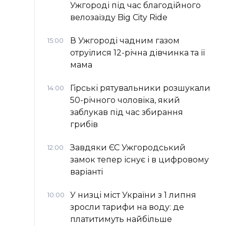
Ужгороді під час благодійного
велозаїзду Big Сity Ride
В Ужгороді чадним газом
15:00
отруїлися 12-річна дівчинка та її
мама
Гірські рятувальники розшукали
14:00
50-річного чоловіка, який
заблукав під час збирання
грибів
Завдяки ЄС Ужгородський
12:00
замок тепер існує і в цифровому
варіанті
У низці міст України з 1 липня
10:00
зросли тарифи на воду: де
платитимуть найбільше