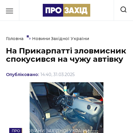
Перейти
до
РУБРИКИ
вмісту
Економіка
»
Головна
Новини Західної України
Здоров’я
На Прикарпатті зловмисник
спокусився на чужу автівку
Культура
Освіта
Опубліковано:
14:40, 31.03.2025
Події
Політика
Соціум
Спорт
НОВИНИ ЗАХІДНОЇ УКРАЇНИ