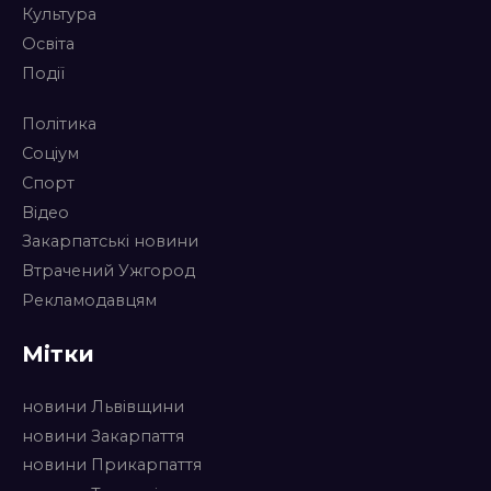
Культура
Освіта
Події
Політика
Соціум
Спорт
Відео
Закарпатські новини
Втрачений Ужгород
Рекламодавцям
Мітки
новини Львівщини
новини Закарпаття
новини Прикарпаття