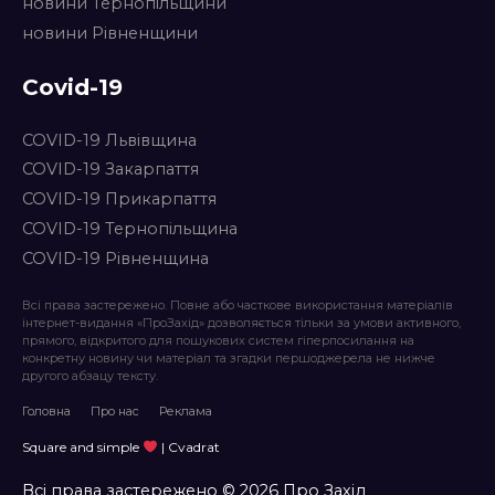
новини Тернопільщини
новини Рівненщини
Covid-19
COVID-19 Львівщина
COVID-19 Закарпаття
COVID-19 Прикарпаття
COVID-19 Тернопільщина
COVID-19 Рівненщина
Всі права застережено. Повне або часткове використання матеріалів
інтернет-видання «ПроЗахід» дозволяється тільки за умови активного,
прямого, відкритого для пошукових систем гіперпосилання на
конкретну новину чи матеріал та згадки першоджерела не нижче
другого абзацу тексту.
Головна
Про нас
Реклама
Square and simple
| Cvadrat
Всі права застережено © 2026 Про Захід