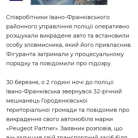
Стиль життя
Співробітники Івано-Франківського
Втрачений Ужгород
районного управління поліції оперативно
Втрачений Ужгород (відеоверсія)
розшукали викрадене авто та встановили
особу зловмисника, який його привласнив.
Фігуранта затримали у процесуальному
порядку та повідомили про підозру.
ЗАКАРПАТСЬКІ НОВИНИ
30 березня, о 2 годині ночі до поліції
НОВИНИ ЗАХІДНОЇ УКРАЇНИ
Івано-Франківська звернувся 32-річний
мешканець Городенківської
територіальної громади та повідомив про
ФОТО
викрадення свого автомобіля марки
«Peugeot Partner». Заявник розповів, що
він залишив свій транспортний засіб біля