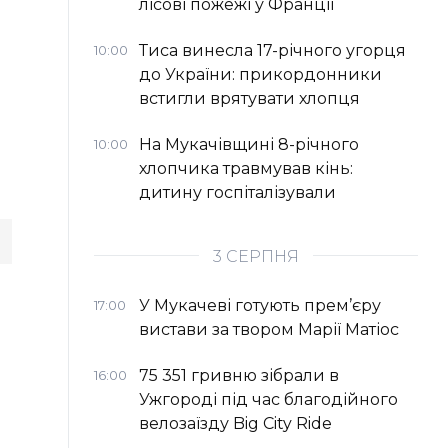
лісові пожежі у Франції
Тиса винесла 17-річного угорця
10:00
до України: прикордонники
встигли врятувати хлопця
На Мукачівщині 8-річного
10:00
хлопчика травмував кінь:
дитину госпіталізували
3 СЕРПНЯ
У Мукачеві готують прем’єру
17:00
вистави за твором Марії Матіос
75 351 гривню зібрали в
16:00
Ужгороді під час благодійного
велозаїзду Big Сity Ride