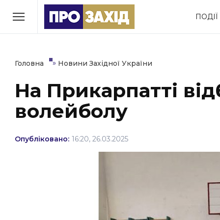
Перейти
ПОДІЇ
до
РУБРИКИ
вмісту
Економіка
Здоров’я
»
Головна
Новини Західної України
На Прикарпатті від
Політика
Соціум
волейболу
Втрачений Ужгород
(відеоверсія)
Опубліковано:
16:20, 26.03.2025
ЗАКАРПАТСЬКІ НОВИНИ