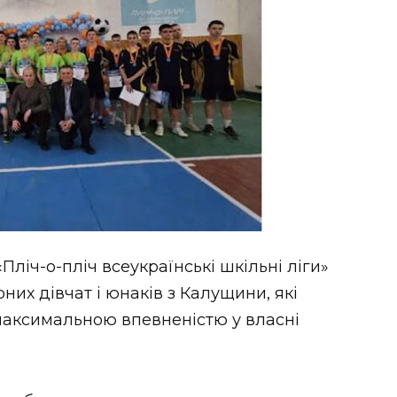
Пліч-о-пліч всеукраїнські шкільні ліги»
них дівчат і юнаків з Калущини, які
максимальною впевненістю у власні