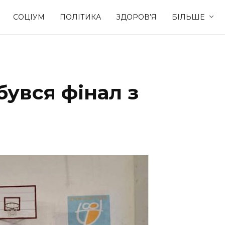
СОЦІУМ
ПОЛІТИКА
ЗДОРОВ’Я
БІЛЬШЕ
Культура
Освіта
бувся фінал з
Спорт
Стиль житт