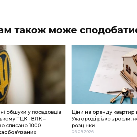
ам також може сподобати
і обшуки у посадовців
Ціни на оренду квартир 
ькому ТЦК і ВЛК –
Ужгороді різко зросли: н
о списано 1000
розцінки
озобов’язаних
06.08.2026