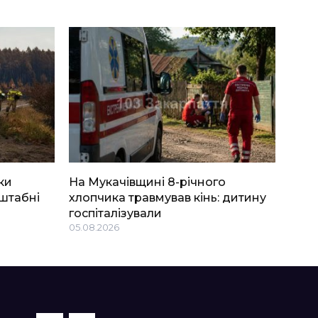
ки
На Мукачівщині 8-річного
штабні
хлопчика травмував кінь: дитину
госпіталізували
05.08.2026