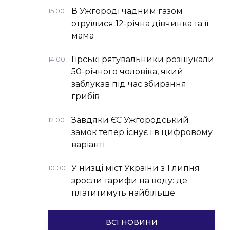
В Ужгороді чадним газом
15:00
отруїлися 12-річна дівчинка та її
мама
Гірські рятувальники розшукали
14:00
50-річного чоловіка, який
заблукав під час збирання
грибів
Завдяки ЄС Ужгородський
12:00
замок тепер існує і в цифровому
варіанті
У низці міст України з 1 липня
10:00
зросли тарифи на воду: де
платитимуть найбільше
ВСІ НОВИНИ