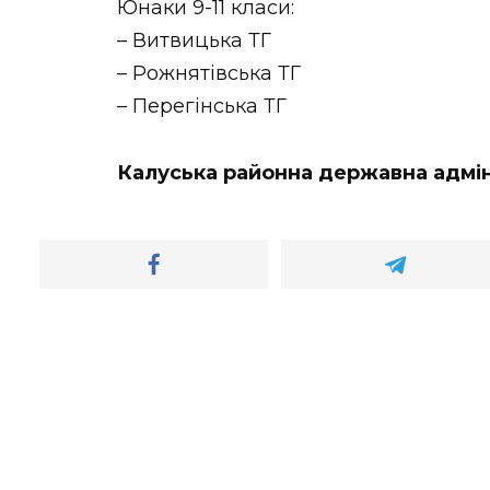
Юнаки 9-11 класи:
– Витвицька ТГ
– Рожнятівська ТГ
– Перегінська ТГ
Калуська районна державна адмін