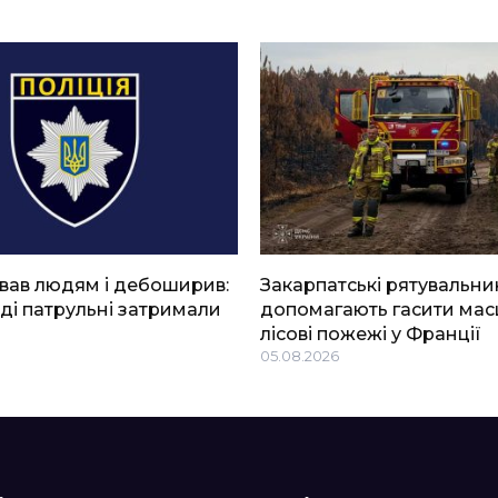
вав людям і дебоширив:
Закарпатські рятувальни
ді патрульні затримали
допомагають гасити мас
лісові пожежі у Франції
05.08.2026