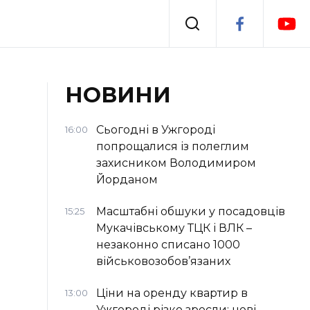
Події
НОВИНИ
я
Втрачений Ужгород
Сьогодні в Ужгороді
16:00
попрощалися із полеглим
захисником Володимиром
Йорданом
Масштабні обшуки у посадовців
15:25
Мукачівському ТЦК і ВЛК –
незаконно списано 1000
військовозобов’язаних
Ціни на оренду квартир в
13:00
Ужгороді різко зросли: нові