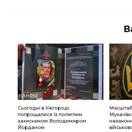
В
Сьогодні в Ужгороді
Масштабн
попрощалися із полеглим
Мукачівс
захисником Володимиром
незаконн
Йорданом
військов