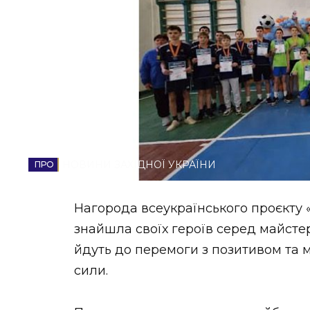
НОВИНИ ЗАХІДНОЇ УКРАЇНИ
ФОТО
ВІДЕО
НОВИНИ ЗАХІДНОЇ УКРАЇНИ
Нагорода всеукраїнського проєкту «
знайшла своїх героїв серед майстер
йдуть до перемоги з позитивом та 
сили.