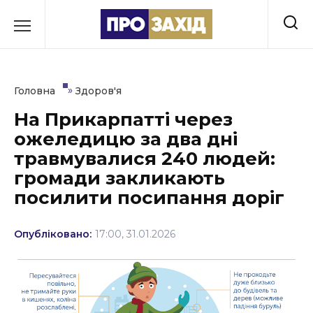
Перейти
до
РУБРИКИ
вмісту
Економіка
»
Головна
Здоров'я
Здоров’я
На Прикарпатті через
ожеледицю за два дні
Культура
травмувалися 240 людей:
Освіта
громади закликають
посилити посипання доріг
Події
Політика
Опубліковано:
17:00, 31.01.2026
Соціум
Спорт