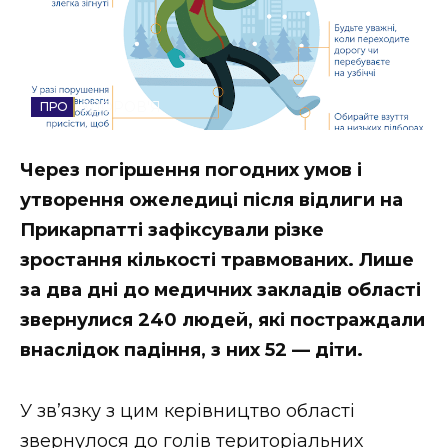
Стиль життя
Втрачений Ужгород
ЗДОРОВ'Я
Втрачений Ужгород (відеоверсія)
Через погіршення погодних умов і
утворення ожеледиці після відлиги на
ЗАКАРПАТСЬКІ НОВИНИ
Прикарпатті зафіксували різке
зростання кількості травмованих. Лише
за два дні до медичних закладів області
НОВИНИ ЗАХІДНОЇ УКРАЇНИ
звернулися 240 людей, які постраждали
внаслідок падіння, з них 52 — діти.
ФОТО
У зв’язку з цим керівництво області
звернулося до голів територіальних