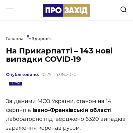
Перейти
до
РУБРИКИ
вмісту
Економіка
»
Головна
Здоров'я
Здоров’я
На Прикарпатті – 143 нові
випадки COVID-19
Культура
Освіта
Опубліковано:
20:29, 14.08.2020
ЗДОРОВ'Я
Події
Політика
За даними МОЗ України, станом на 14
серпня в
Івано-Франківській області
Соціум
лабораторно підтверджено 6320 випадків
Спорт
зараження коронавірусом.