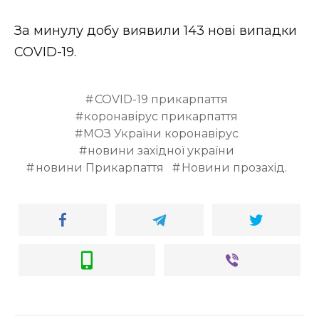
Стиль життя
За минулу добу виявили 143 нові випадки
Втрачений Ужгород
COVID-19.
Втрачений Ужгород (відеоверсія)
COVID-19 прикарпаття
коронавірус прикарпаття
МОЗ України коронавірус
новини західної україни
ЗАКАРПАТСЬКІ НОВИНИ
новини Прикарпаття
Новини прозахід.
НОВИНИ ЗАХІДНОЇ УКРАЇНИ
ФОТО