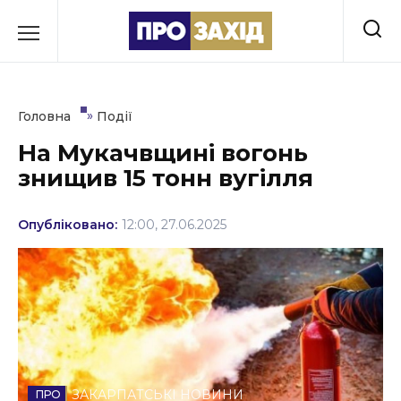
Перейти
до
РУБРИКИ
вмісту
Економіка
»
Головна
Події
Здоров’я
На Мукачвщині вогонь
знищив 15 тонн вугілля
Культура
Освіта
Опубліковано:
12:00, 27.06.2025
Події
Політика
Соціум
Спорт
ЗАКАРПАТСЬКІ НОВИНИ