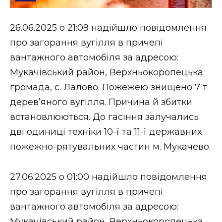
Стиль життя
26.06.2025 о 21:09 надійшло повідомлення
Втрачений Ужгород
про загорання вугілля в причепі
Втрачений Ужгород (відеоверсія)
вантажного автомобіля за адресою:
Мукачівський район, Верхньокоропецька
громада, с. Лалово. Пожежею знищено 7 т
дерев’яного вугілля. Причина й збитки
ЗАКАРПАТСЬКІ НОВИНИ
встановлюються. До гасіння залучались
дві одиниці техніки 10-ї та 11-ї державних
НОВИНИ ЗАХІДНОЇ УКРАЇНИ
пожежно-рятувальних частин м. Мукачево.
27.06.2025 о 01:00 надійшло повідомлення
ФОТО
про загорання вугілля в причепі
вантажного автомобіля за адресою:
Мукачівський район, Верхньокоропецька