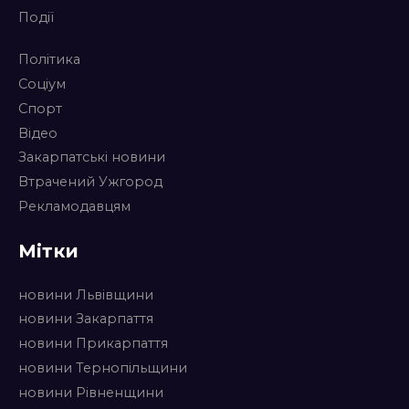
Події
Політика
Соціум
Спорт
Відео
Закарпатські новини
Втрачений Ужгород
Рекламодавцям
Мітки
новини Львівщини
новини Закарпаття
новини Прикарпаття
новини Тернопільщини
новини Рівненщини