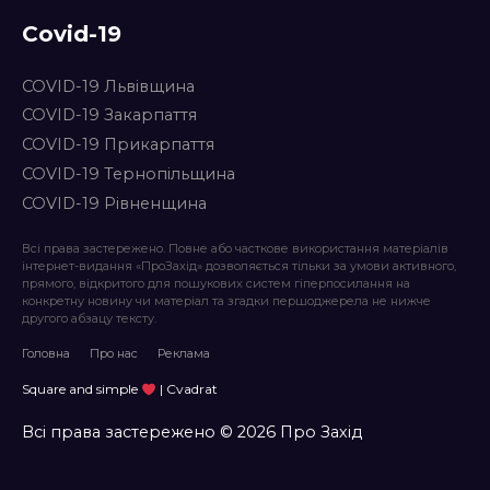
Covid-19
COVID-19 Львівщина
COVID-19 Закарпаття
COVID-19 Прикарпаття
COVID-19 Тернопільщина
COVID-19 Рівненщина
Всі права застережено. Повне або часткове використання матеріалів
інтернет-видання «ПроЗахід» дозволяється тільки за умови активного,
прямого, відкритого для пошукових систем гіперпосилання на
конкретну новину чи матеріал та згадки першоджерела не нижче
другого абзацу тексту.
Головна
Про нас
Реклама
Square and simple
| Cvadrat
Всі права застережено © 2026 Про Захід