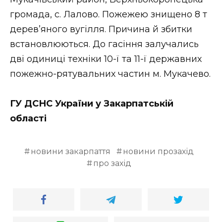
ВІДЕО
громада, с. Лалово. Пожежею знищено 8 т
дерев’яного вугілля. Причина й збитки
встановлюються. До гасіння залучались
дві одиниці техніки 10-ї та 11-ї державних
пожежно-рятувальних частин м. Мукачево.
ГУ ДСНС України у Закарпатській
області
новини закарпаття
новини прозахід
про захід