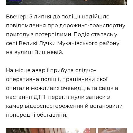
Стиль життя
Ввечері 5 липня до поліції надійшло
Втрачений Ужгород
повідомлення про дорожньо-транспортну
Втрачений Ужгород (відеоверсія)
пригоду з потерпілими. Подія сталась у
селі Великі Лучки Мукачівського району
на вулиці Вишневій.
ЗАКАРПАТСЬКІ НОВИНИ
На місце аварії прибула слідчо-
оперативна поліції, працівники якої
НОВИНИ ЗАХІДНОЇ УКРАЇНИ
опитали можливих очевидців та свідків
настання ДТП, переглянули записи з
камер відеоспостереження й встановили
ФОТО
попередні обставини.