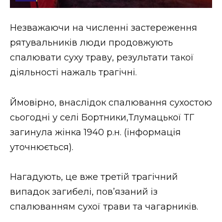
Стиль життя
Незважаючи на численні застереження
Втрачений Ужгород
рятувальників люди продовжують
Втрачений Ужгород (відеоверсія)
спалювати суху траву, результати такої
діяльності нажаль трагічні.
Ймовірно, внаслідок спалювання сухостою
ЗАКАРПАТСЬКІ НОВИНИ
сьогодні у селі Бортники,Тлумацької ТГ
загинула жінка 1940 р.н. (інформація
НОВИНИ ЗАХІДНОЇ УКРАЇНИ
уточнюється).
Нагадують, це вже третій трагічний
ФОТО
випадок загибелі, пов’язаний із
спалюванням сухої трави та чагарників.