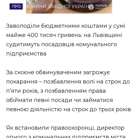
НОВИНИ ЗАХІДНОЇ УКРАЇНИ
Стиль життя
Втрачений Ужгород
Заволоділи бюджетними коштами у сумі
майже 400 тисяч гривень: на Львівщині
Втрачений Ужгород (відеоверсія)
судитимуть посадовців комунального
підприємства
ЗАКАРПАТСЬКІ НОВИНИ
За скоєне обвинуваченим загрожує
покарання – позбавлення волі на строк до
п’яти років, з позбавленням права
НОВИНИ ЗАХІДНОЇ УКРАЇНИ
обіймати певні посади чи займатися
певною діяльністю на строк до трьох років.
ФОТО
Як встановили правоохоронці, директор
одного з комунальних підприємств міста