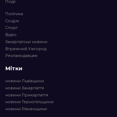
Події
Політика
Соціум
Спорт
Відео
Закарпатські новини
Втрачений Ужгород
Рекламодавцям
Мітки
новини Львівщини
новини Закарпаття
новини Прикарпаття
новини Тернопільщини
новини Рівненщини