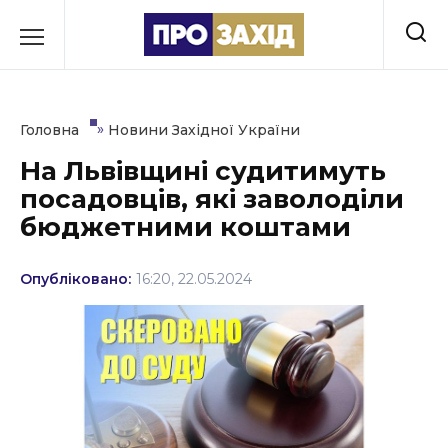
Перейти
до
РУБРИКИ
вмісту
Економіка
»
Головна
Новини Західної України
Здоров’я
На Львівщині судитимуть
посадовців, які заволоділи
Культура
бюджетними коштами
Освіта
Опубліковано:
16:20, 22.05.2024
Події
Політика
Соціум
Спорт