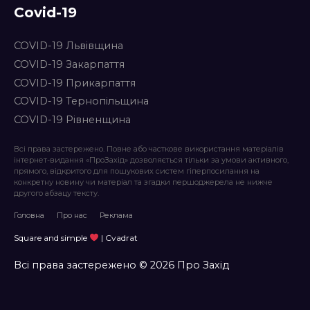
Covid-19
COVID-19 Львівщина
COVID-19 Закарпаття
COVID-19 Прикарпаття
COVID-19 Тернопільщина
COVID-19 Рівненщина
Всі права застережено. Повне або часткове використання матеріалів
інтернет-видання «ПроЗахід» дозволяється тільки за умови активного,
прямого, відкритого для пошукових систем гіперпосилання на
конкретну новину чи матеріал та згадки першоджерела не нижче
другого абзацу тексту.
Головна
Про нас
Реклама
Square and simple
| Cvadrat
Всі права застережено © 2026 Про Захід