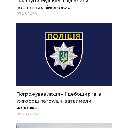
Пластуни Мукачева відвідали
поранених військових
05.08.2026
Погрожував людям і дебоширив: в
Ужгороді патрульні затримали
чоловіка
05.08.2026