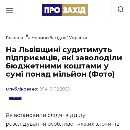
Перейти
до
РУБРИКИ
вмісту
Економіка
»
Головна
Новини Західної України
Здоров’я
На Львівщині судитимуть
підприємців, які заволоділи
Культура
бюджетними коштами у
Освіта
сумі понад мільйон (Фото)
Події
Опубліковано:
9:14, 01.12.2020
Політика
НОВИНИ ЗАХІДНОЇ УКРАЇНИ
Соціум
Як встановили слідчі відділу
Спорт
розслідування особливо тяжких злочинів