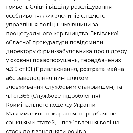
гривень.Слідчі відділу розслідування
особливо тяжких злочинів слідчого
управління поліції Львівщини за
процесуального керівництва Львівської
обласної прокуратури повідомили
директору фірми-забудовника про підозру
у скоєнні правопорушень, передбачених
ч.3,5 ст.191 (Привласнення, розтрата майна
або заволодіння ним шляхом
зловживання службовим становищем) та
ч.1 ст.366 (Службове підроблення)
Кримінального кодексу України.
Максимальне покарання, передбачене
санкціями статей, – позбавлення волі на
строк до дванадцяти років з