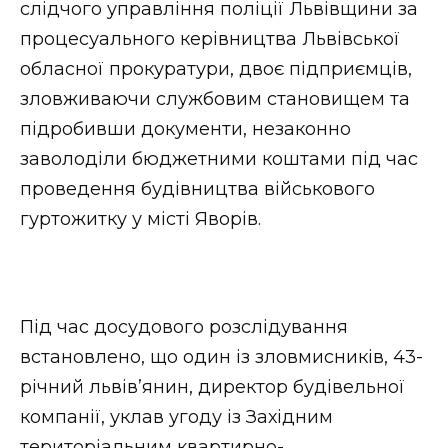
слідчого управління поліції Львівщини за
Стиль життя
процесуального керівництва Львівської
обласної прокуратури, двоє підприємців,
Втрачений Ужгород
зловживаючи службовим становищем та
Втрачений Ужгород (відеоверсія)
підробивши документи, незаконно
заволоділи бюджетними коштами під час
проведення будівництва військового
ЗАКАРПАТСЬКІ НОВИНИ
гуртожитку у місті Яворів.
НОВИНИ ЗАХІДНОЇ УКРАЇНИ
Під час досудового розслідування
встановлено, що один із зловмисників, 43-
ФОТО
річний львів’янин, директор будівельної
компанії, уклав угоду із Західним
територіальним квартирно-