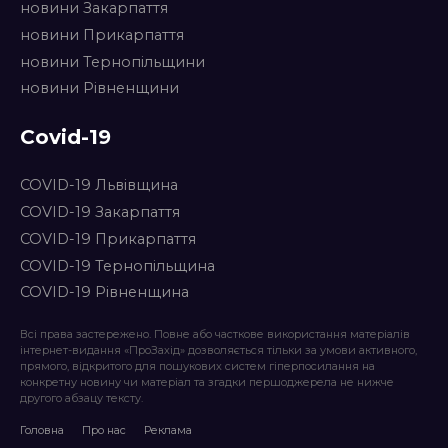
новини Закарпаття
новини Прикарпаття
новини Тернопільщини
новини Рівненщини
Covid-19
COVID-19 Львівщина
COVID-19 Закарпаття
COVID-19 Прикарпаття
COVID-19 Тернопільщина
COVID-19 Рівненщина
Всі права застережено. Повне або часткове використання матеріалів
інтернет-видання «ПроЗахід» дозволяється тільки за умови активного,
прямого, відкритого для пошукових систем гіперпосилання на
конкретну новину чи матеріал та згадки першоджерела не нижче
другого абзацу тексту.
Головна
Про нас
Реклама