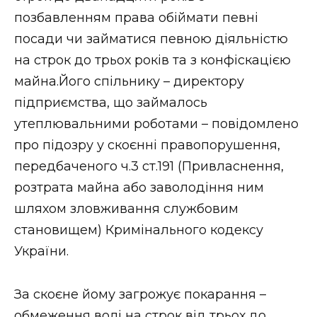
позбавленням права обіймати певні
посади чи займатися певною діяльністю
на строк до трьох років та з конфіскацією
майна.Його спільнику – директору
підприємства, що займалось
утеплювальними роботами – повідомлено
про підозру у скоєнні правопорушення,
передбаченого ч.3 ст.191 (Привласнення,
розтрата майна або заволодіння ним
шляхом зловживання службовим
становищем) Кримінального кодексу
України.
За скоєне йому загрожує покарання –
обмеження волі на строк від трьох до