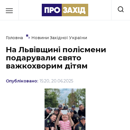
Перейти
до
РУБРИКИ
вмісту
Економіка
»
Головна
Новини Західної України
Здоров’я
На Львівщині полісмени
подарували свято
Культура
важкохворим дітям
Освіта
Опубліковано:
15:20, 20.06.2025
Події
Політика
Соціум
Спорт