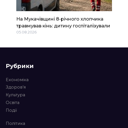
На Мукачівщині 8-річного хлопчика
травмував кінь: дитину госпіталізували
05.08.2026
Рубрики
Економіка
Здоров’я
Культура
Освіта
Події
Політика