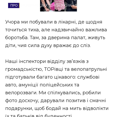
НОВИНИ ЗАХІДНОЇ УКРАЇНИ
Стиль життя
Втрачений Ужгород
Учора ми побували в лікарні, де щодня
точиться тиха, але надзвичайно важлива
Втрачений Ужгород (відеоверсія)
боротьба. Там, за дверима палат, живуть
діти, чия сила духу вражає до сліз.
ЗАКАРПАТСЬКІ НОВИНИ
Наші інспектори відділу зв’язків з
громадськістю, ТОРівці та велопатрульні
підготували багато цікавого: службові
НОВИНИ ЗАХІДНОЇ УКРАЇНИ
авто, амуніції поліцейських та
велорозваги. Ми спілкувались, робили
ФОТО
фото досхочу, дарували позитив і смачні
подарунки, щоб бодай на мить відволікти
їх та батьків від буденності.