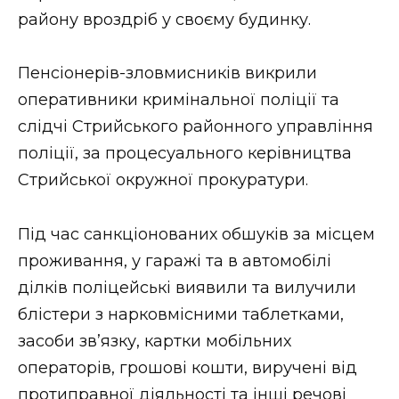
району вроздріб у своєму будинку.
Стиль життя
Втрачений Ужгород
Пенсіонерів-зловмисників викрили
оперативники кримінальної поліції та
Втрачений Ужгород (відеоверсія)
слідчі Стрийського районного управління
поліції, за процесуального керівництва
Стрийської окружної прокуратури.
ЗАКАРПАТСЬКІ НОВИНИ
Під час санкціонованих обшуків за місцем
проживання, у гаражі та в автомобілі
НОВИНИ ЗАХІДНОЇ УКРАЇНИ
ділків поліцейські виявили та вилучили
блістери з нарковмісними таблетками,
ФОТО
засоби зв’язку, картки мобільних
операторів, грошові кошти, виручені від
протиправної діяльності та інші речові