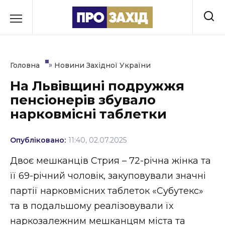
Перейти
до
РУБРИКИ
вмісту
Економіка
»
Головна
Новини Західної України
Здоров’я
На Львівщині подружжя
пенсіонерів збувало
Культура
нарковмісні таблетки
Освіта
Опубліковано:
11:40, 02.07.2025
Події
Двоє мешканців Стрия – 72-річна жінка та
Політика
її 69-річний чоловік, закуповували значні
партії нарковмісних таблеток «Субутекс»
Соціум
та в подальшому реалізовували їх
Спорт
наркозалежним мешканцям міста та