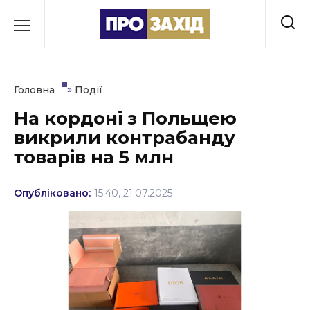
Перейти
до
РУБРИКИ
вмісту
Економіка
»
Головна
Події
Здоров’я
На кордоні з Польщею
викрили контрабанду
Культура
товарів на 5 млн
Освіта
Опубліковано:
15:40, 21.07.2025
Події
Політика
Соціум
Спорт