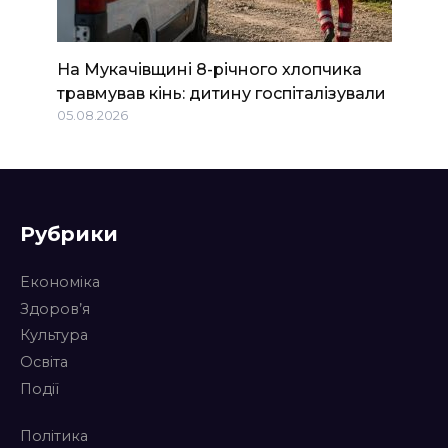
На Мукачівщині 8-річного хлопчика
травмував кінь: дитину госпіталізували
05.08.2026
Рубрики
Економіка
Здоров’я
Культура
Освіта
Події
Політика