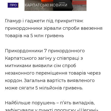
ЗАКАРПАТСЬКІ НОВИНИ
Стиль життя
Втрачений Ужгород
Гламур і гаджети під прикриттям:
прикордонники зірвали спроби ввезення
Втрачений Ужгород (відеоверсія)
товарів на 5 млн гривень
Прикордонники 7 прикордонного
ЗАКАРПАТСЬКІ НОВИНИ
Карпатського загіну у співпраці з
митниками виявили сім спроб
незаконного переміщення товарів через
НОВИНИ ЗАХІДНОЇ УКРАЇНИ
кордон. Загальна вартість виявленого
може сягати 5 мільйонів гривень.
ФОТО
Найбільше порушень – п’ять випадків,
зафіксували у пункті пропуску «Шегині».