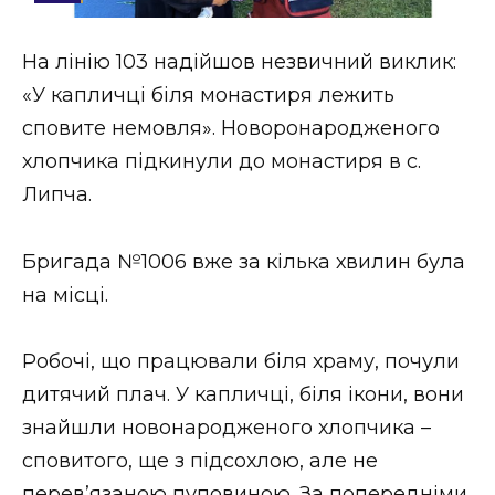
Стиль життя
На лінію 103 надійшов незвичний виклик:
Втрачений Ужгород
«У капличці біля монастиря лежить
Втрачений Ужгород (відеоверсія)
сповите немовля». Новоронародженого
хлопчика підкинули до монастиря в с.
Липча.
ЗАКАРПАТСЬКІ НОВИНИ
Бригада №1006 вже за кілька хвилин була
на місці.
НОВИНИ ЗАХІДНОЇ УКРАЇНИ
Робочі, що працювали біля храму, почули
дитячий плач. У капличці, біля ікони, вони
ФОТО
знайшли новонародженого хлопчика –
сповитого, ще з підсохлою, але не
перев’язаною пуповиною. За попередніми