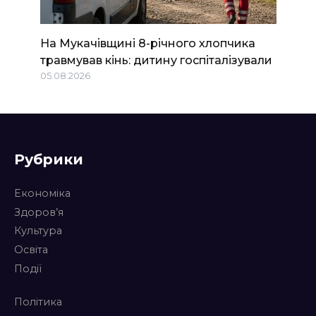
На Мукачівщині 8-річного хлопчика
травмував кінь: дитину госпіталізували
05.08.2026
Рубрики
Економіка
Здоров’я
Культура
Освіта
Події
Політика