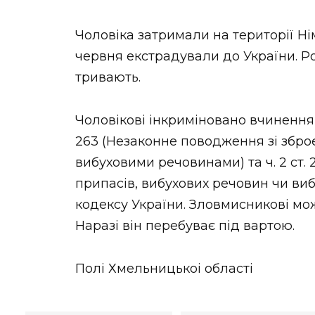
Чоловіка затримали на території Ні
червня екстрадували до України. Ро
тривають.
Чоловікові інкриміновано вчинення зл
263 (Незаконне поводження зі збр
вибуховими речовинами) та ч. 2 ст.
припасів, вибухових речовин чи ви
кодексу України. Зловмисникові мож
Наразі він перебуває під вартою.
Полі Хмельницькоі області