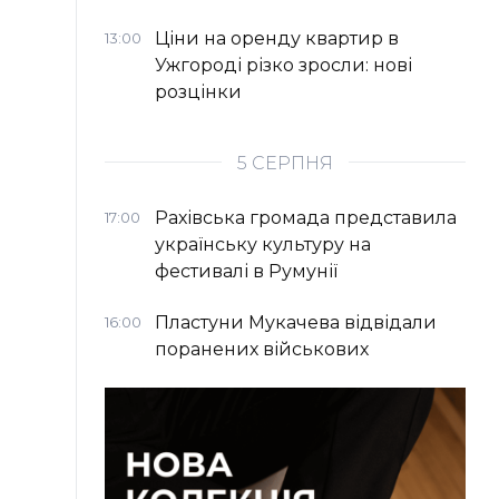
Ціни на оренду квартир в
13:00
Ужгороді різко зросли: нові
розцінки
5 СЕРПНЯ
Рахівська громада представила
17:00
українську культуру на
фестивалі в Румунії
Пластуни Мукачева відвідали
16:00
поранених військових