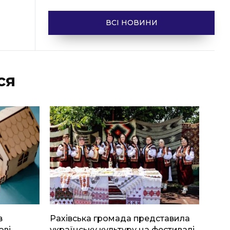
ВСІ НОВИНИ
ся
в
Рахівська громада представила
ові
українську культуру на фестивалі