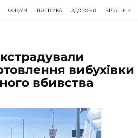
СОЦІУМ
ПОЛІТИКА
ЗДОРОВ’Я
БІЛЬШЕ
Культура
Освіта
екстрадували
Спорт
Стиль житт
отовлення вибухівки
ного вбивства