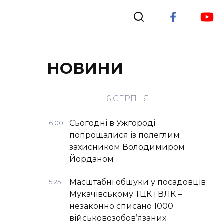
Події
НОВИНИ
я
Втрачений Ужгород
6 СЕРПНЯ
Сьогодні в Ужгороді
16:00
попрощалися із полеглим
захисником Володимиром
Йорданом
Масштабні обшуки у посадовців
15:25
Мукачівському ТЦК і ВЛК –
незаконно списано 1000
військовозобов’язаних