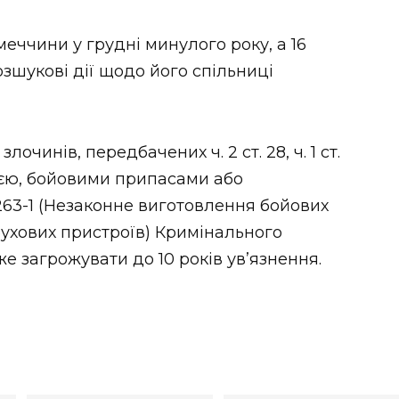
меччини у грудні минулого року, а 16
зшукові дії щодо його спільниці
очинів, передбачених ч. 2 ст. 28, ч. 1 ст.
оєю, бойовими припасами або
 263-1 (Незаконне виготовлення бойових
бухових пристроїв) Кримінального
е загрожувати до 10 років ув’язнення.