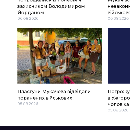
захисником Володимиром
незаконн
Йорданом
військов
06.08.2026
06.08.2026
Пластуни Мукачева відвідали
Погрожу
поранених військових
в Ужгоро
05.08.2026
чоловіка
05.08.2026