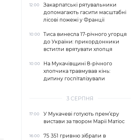
Закарпатські рятувальники
12:00
допомагають гасити масштабні
лісові пожежі у Франції
Тиса винесла 17-річного угорця
10:00
до України: прикордонники
встигли врятувати хлопця
На Мукачівщині 8-річного
10:00
хлопчика травмував кінь:
дитину госпіталізували
3 СЕРПНЯ
У Мукачеві готують прем’єру
17:00
вистави за твором Марії Матіос
75 351 гривню зібрали в
16:00