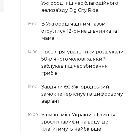
Ужгороді під час благодійного
велозаїзду Big Сity Ride
В Ужгороді чадним газом
15:00
отруїлися 12-річна дівчинка та її
мама
Гірські рятувальники розшукали
14:00
50-річного чоловіка, який
заблукав під час збирання
грибів
Завдяки ЄС Ужгородський
12:00
замок тепер існує і в цифровому
варіанті
У низці міст України з 1 липня
10:00
зросли тарифи на воду: де
платитимуть найбільше