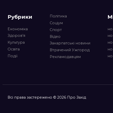
Рубрики
М
Політика
Соціум
Економіка
но
Спорт
Здоров’я
но
Відео
Культура
но
Закарпатські новини
Освіта
но
Втрачений Ужгород
Події
но
Рекламодавцям
Всі права застережено © 2026 Про Захід