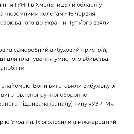
іння ГУНП в Хмельницькій області у
та іноземними колегами 16 червня
озрюваного до України. Тут його взяли
товив саморобний вибуховий пристрій,
оці для планування умисного вбивства.
апобігти.
 знайомою. Вони виготовили вибухівку зі
виготовленої ручної оборонної
ованого підривача (запалу) типу «УЗРГМ».
ію України. Їх оголосили в міжнародний