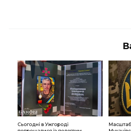
В
Сьогодні в Ужгороді
Масштабн
попрощалися із полеглим
Мукачівс