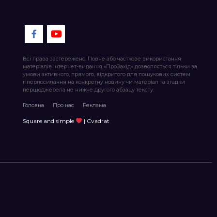
Всі права застережено. Повне або часткове використання
матеріалів інтернет-видання «ПроЗахід» дозволяється тільки за
умови активного, прямого, відкритого для пошукових систем
гіперпосилання на конкретну новину чи матеріал та згадки
першоджерела не нижче другого абзацу тексту.
Головна
Про нас
Реклама
Square and simple
| Cvadrat