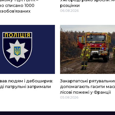
о списано 1000
розцінки
озобов’язаних
06.08.2026
вав людям і дебоширив:
Закарпатські рятувальни
ді патрульні затримали
допомагають гасити мас
лісові пожежі у Франції
05.08.2026