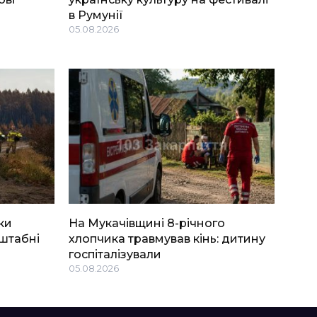
в Румунії
05.08.2026
ки
На Мукачівщині 8-річного
штабні
хлопчика травмував кінь: дитину
госпіталізували
05.08.2026