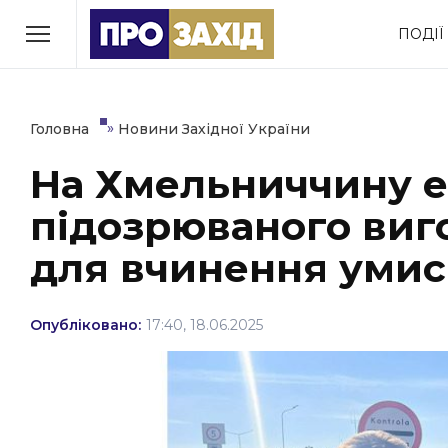
Перейти
ПОДІЇ
до
РУБРИКИ
вмісту
Економіка
Здоров’я
»
Головна
Новини Західної України
На Хмельниччину 
Політика
Соціум
підозрюваного виг
Втрачений Ужгород
(відеоверсія)
для вчинення умис
Опубліковано:
17:40, 18.06.2025
ЗАКАРПАТСЬКІ НОВИНИ