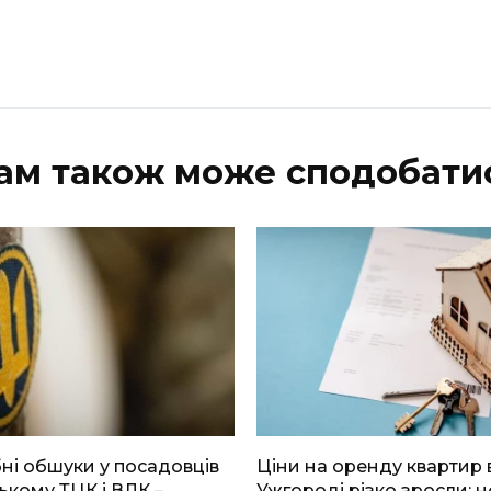
ам також може сподобати
і обшуки у посадовців
Ціни на оренду квартир 
ькому ТЦК і ВЛК –
Ужгороді різко зросли: н