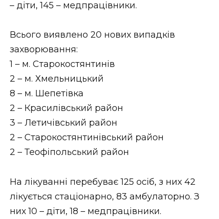
– діти, 145 – медпрацівники.
Стиль життя
Втрачений Ужгород
Всього виявлено 20 нових випадків
захворювання:
Втрачений Ужгород (відеоверсія)
1 – м. Старокостянтинів
2 – м. Хмельницький
8 – м. Шепетівка
ЗАКАРПАТСЬКІ НОВИНИ
2 – Красилівський район
3 – Летичівський район
2 – Старокостянтинівський район
НОВИНИ ЗАХІДНОЇ УКРАЇНИ
2 – Теофіпольський район
На лікуванні перебуває 125 осіб, з них 42
ФОТО
лікується стаціонарно, 83 амбулаторно. З
них 10 – діти, 18 – медпрацівники.