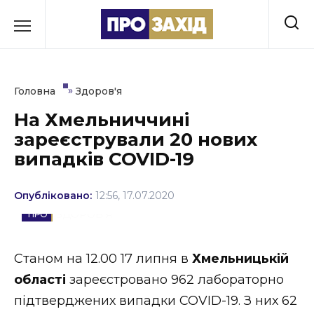
Перейти
до
РУБРИКИ
вмісту
Економіка
»
Головна
Здоров'я
Здоров’я
На Хмельниччині
зареєстрували 20 нових
Культура
випадків COVID-19
Освіта
Опубліковано:
12:56, 17.07.2020
Події
ЗДОРОВ'Я
Політика
Станом на 12.00 17 липня в
Хмельницькій
Соціум
області
зареєстровано 962 лабораторно
Спорт
підтверджених випадки COVID-19. З них 62