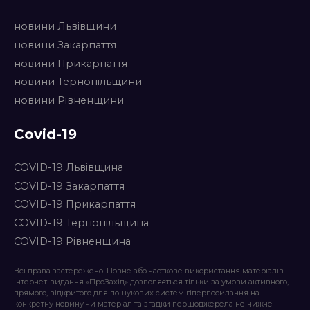
новини Львівщини
новини Закарпаття
новини Прикарпаття
новини Тернопільщини
новини Рівненщини
Covid-19
COVID-19 Львівщина
COVID-19 Закарпаття
COVID-19 Прикарпаття
COVID-19 Тернопільщина
COVID-19 Рівненщина
Всі права застережено. Повне або часткове використання матеріалів
інтернет-видання «ПроЗахід» дозволяється тільки за умови активного,
прямого, відкритого для пошукових систем гіперпосилання на
конкретну новину чи матеріал та згадки першоджерела не нижче