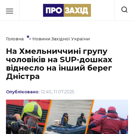
Перейти
до
РУБРИКИ
вмісту
Економіка
»
Головна
Новини Західної України
Здоров’я
На Хмельниччині групу
чоловіків на SUP-дошках
Культура
віднесло на інший берег
Освіта
Дністра
Події
Опубліковано:
12:40, 11.07.2025
Політика
Соціум
Спорт