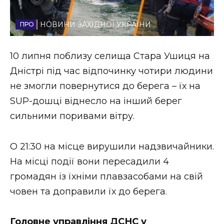
Стиль життя
НОВИНИ ЗАХІДНОЇ УКРАЇНИ
Втрачений Ужгород
10 липня поблизу селища Стара Ушиця на
Втрачений Ужгород (відеоверсія)
Дністрі під час відпочинку чотири людини
не змогли повернутися до берега – їх на
SUP-дошці віднесло на інший берег
ЗАКАРПАТСЬКІ НОВИНИ
сильними поривами вітру.
О 21:30 на місце вирушили надзвичайники.
НОВИНИ ЗАХІДНОЇ УКРАЇНИ
На місці події вони пересадили 4
громадян із їхніми плавзасобами на свій
ФОТО
човен та доправили їх до берега.
Головне управління ДСНС у