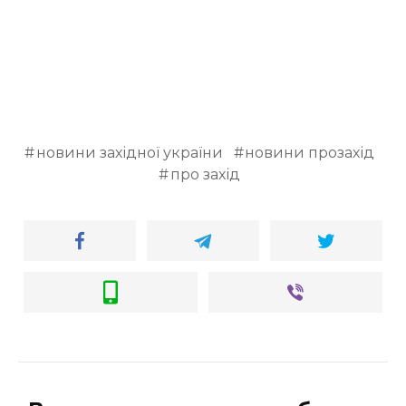
новини західної україни
новини прозахід
про захід