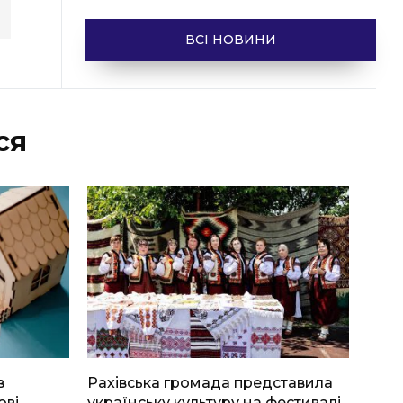
ВСІ НОВИНИ
ся
в
Рахівська громада представила
ові
українську культуру на фестивалі