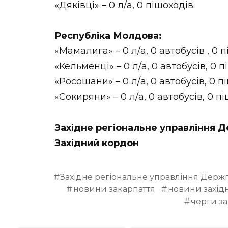
«Дяківці» – 0 л/а, 0 пішоходів.
Республіка Молдова:
«Мамалига» – 0 л/а, 0 автобусів , 0 п
«Кельменці» – 0 л/а, 0 автобусів, 0 п
«Росошани» – 0 л/а, 0 автобусів, 0 п
«Сокиряни» – 0 л/а, 0 автобусів, 0 пі
Західне регіональне управління
Західний кордон
Західне регіональне управління Дер
новини закарпаття
новини західн
черги з