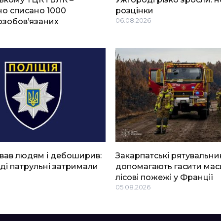
о списано 1000
розцінки
озобов’язаних
06.08.2026
вав людям і дебоширив:
Закарпатські рятувальни
ді патрульні затримали
допомагають гасити мас
лісові пожежі у Франції
05.08.2026