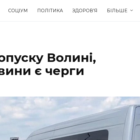
СОЦІУМ
ПОЛІТИКА
ЗДОРОВ’Я
БІЛЬШЕ
Культура
Освіта
опуску Волині,
Спорт
Стиль житт
вини є черги