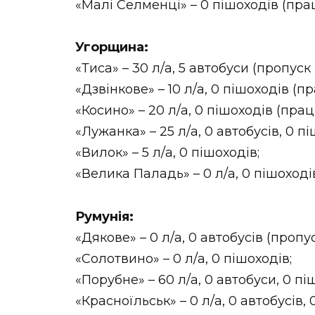
«Малі Селменці» – 0 пішоходів (прац
Угорщина:
«Тиса» – 30 л/а, 5 автобуси (пропуск
«Дзвінкове» – 10 л/а, 0 пішоходів (п
«Косино» – 20 л/а, 0 пішоходів (прац
«Лужанка» – 25 л/а, 0 автобусів, 0 пі
«Вилок» – 5 л/а, 0 пішоходів;
«Велика Паладь» – 0 л/а, 0 пішоході
Румунія:
«Дякове» – 0 л/а, 0 автобусів (пропу
«Солотвино» – 0 л/а, 0 пішоходів;
«Порубне» – 60 л/а, 0 автобуси, 0 пі
«Красноїльськ» – 0 л/а, 0 автобусів, 