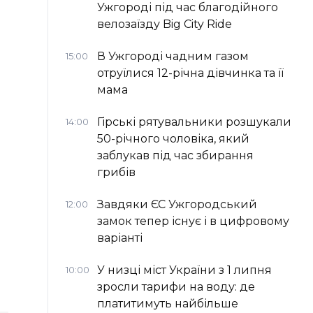
Ужгороді під час благодійного
велозаїзду Big Сity Ride
В Ужгороді чадним газом
15:00
отруїлися 12-річна дівчинка та її
мама
Гірські рятувальники розшукали
14:00
50-річного чоловіка, який
заблукав під час збирання
грибів
Завдяки ЄС Ужгородський
12:00
замок тепер існує і в цифровому
варіанті
У низці міст України з 1 липня
10:00
зросли тарифи на воду: де
платитимуть найбільше