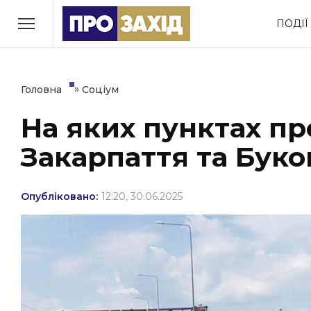
Перейти
ПОДІЇ
до
РУБРИКИ
вмісту
Економіка
Здоров’я
»
Головна
Соціум
На яких пунктах пр
Політика
Соціум
Закарпаття та Буко
Втрачений Ужгород
(відеоверсія)
Опубліковано:
12:20, 30.06.2025
ЗАКАРПАТСЬКІ НОВИНИ