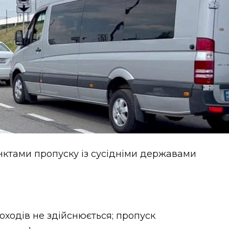
нктами пропуску із сусідніми державами
шоходів не здійснюється; пропуск