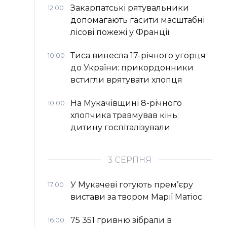
Закарпатські рятувальники
12:00
допомагають гасити масштабні
лісові пожежі у Франції
Тиса винесла 17-річного угорця
10:00
до України: прикордонники
встигли врятувати хлопця
На Мукачівщині 8-річного
10:00
хлопчика травмував кінь:
дитину госпіталізували
3 СЕРПНЯ
У Мукачеві готують прем’єру
17:00
вистави за твором Марії Матіос
75 351 гривню зібрали в
16:00