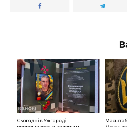
В
Сьогодні в Ужгороді
Масштабн
попрощалися із полеглим
Мукачівс