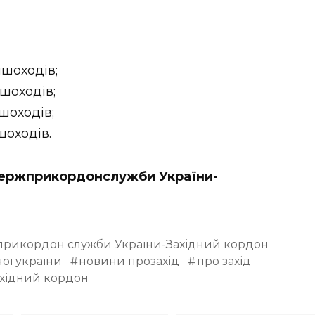
ішоходів;
ішоходів;
ішоходів;
шоходів.
 Держприкордонслужби України-
жприкордон служби України-Західний кордон
ої україни
новини прозахід
про захід
ахідний кордон