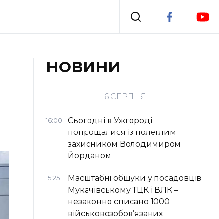
Події
НОВИНИ
я
Втрачений Ужгород
6 СЕРПНЯ
Сьогодні в Ужгороді
16:00
попрощалися із полеглим
захисником Володимиром
Йорданом
Масштабні обшуки у посадовців
15:25
Мукачівському ТЦК і ВЛК –
незаконно списано 1000
військовозобов’язаних