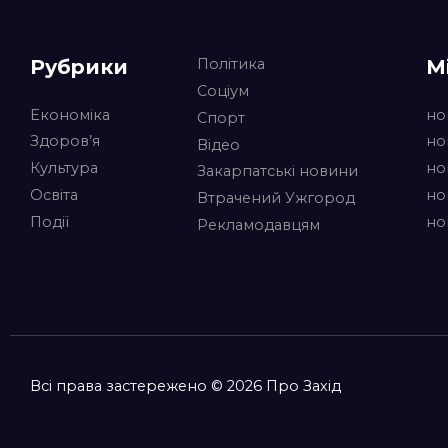
Рубрики
М
Політика
Соціум
Економіка
но
Спорт
Здоров’я
но
Відео
Культура
но
Закарпатські новини
Освіта
но
Втрачений Ужгород
Події
но
Рекламодавцям
Всі права застережено © 2026 Про Захід