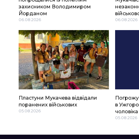
захисником Володимиром
незаконн
Йорданом
військов
06.08.2026
06.08.2026
Пластуни Мукачева відвідали
Погрожу
поранених військових
в Ужгоро
05.08.2026
чоловіка
05.08.2026