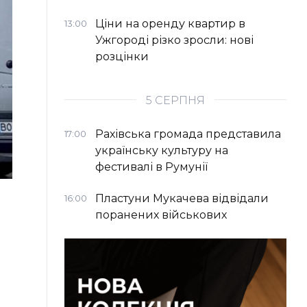
Ціни на оренду квартир в
13:00
Ужгороді різко зросли: нові
розцінки
5 СЕРПНЯ
Рахівська громада представила
17:00
українську культуру на
фестивалі в Румунії
Пластуни Мукачева відвідали
16:00
поранених військових