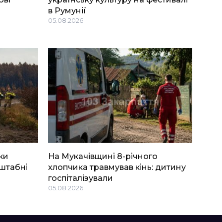
в Румунії
05.08.2026
ки
На Мукачівщині 8-річного
штабні
хлопчика травмував кінь: дитину
госпіталізували
05.08.2026