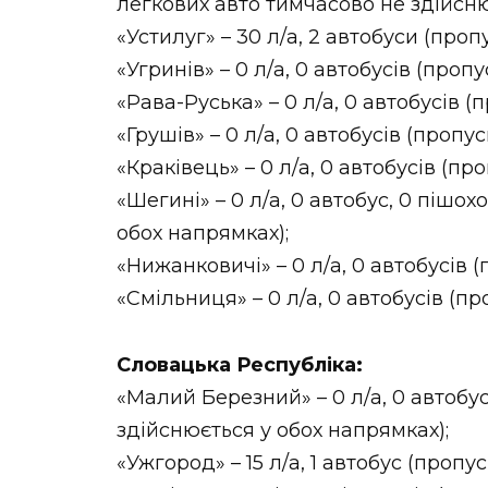
легкових авто тимчасово не здійсню
«Устилуг» – 30 л/а, 2 автобуси (проп
«Угринів» – 0 л/а, 0 автобусів (проп
«Рава-Руська» – 0 л/а, 0 автобусів (
«Грушів» – 0 л/а, 0 автобусів (пропу
«Краківець» – 0 л/а, 0 автобусів (пр
«Шегині» – 0 л/а, 0 автобус, 0 пішо
обох напрямках);
«Нижанковичі» – 0 л/а, 0 автобусів 
«Смільниця» – 0 л/а, 0 автобусів (п
Словацька Республіка:
«Малий Березний» – 0 л/а, 0 автобус
здійснюється у обох напрямках);
«Ужгород» – 15 л/а, 1 автобус (пропу