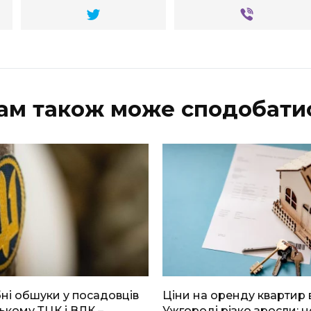
ам також може сподобати
і обшуки у посадовців
Ціни на оренду квартир 
ькому ТЦК і ВЛК –
Ужгороді різко зросли: н