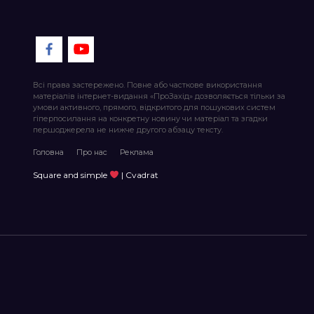
Всі права застережено. Повне або часткове використання
матеріалів інтернет-видання «ПроЗахід» дозволяється тільки за
умови активного, прямого, відкритого для пошукових систем
гіперпосилання на конкретну новину чи матеріал та згадки
першоджерела не нижче другого абзацу тексту.
Головна
Про нас
Реклама
Square and simple
| Cvadrat