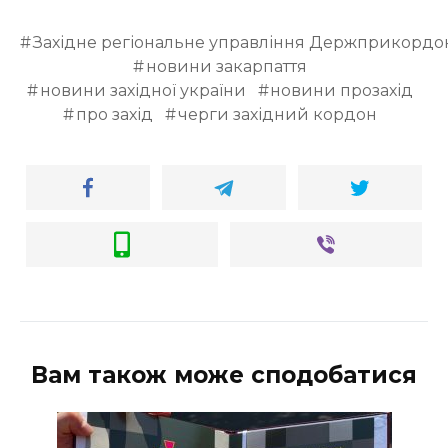
Західне регіональне управління Держприкордо
новини закарпаття
новини західної україни
новини прозахід
про захід
черги західний кордон
Вам також може сподобатися