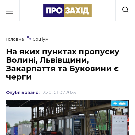
Перейти
до
РУБРИКИ
вмісту
Економіка
»
Головна
Соціум
Здоров’я
На яких пунктах пропуску
Волині, Львівщини,
Культура
Закарпаття та Буковини є
Освіта
черги
Події
Опубліковано:
12:20, 01.07.2025
Політика
Соціум
Спорт