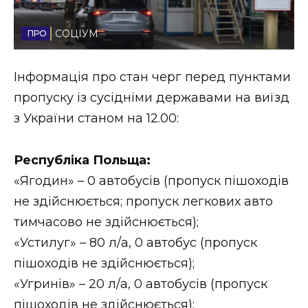
Стиль життя
СОЦІУМ
Втрачений Ужгород
Інформація про стан черг перед пунктами
Втрачений Ужгород (відеоверсія)
пропуску із сусідніми державами на виїзд
з України станом на 12.00:
ЗАКАРПАТСЬКІ НОВИНИ
Республіка Польща:
«Ягодин» – 0 автобусів (пропуск пішоходів
не здійснюється; пропуск легкових авто
НОВИНИ ЗАХІДНОЇ УКРАЇНИ
тимчасово не здійснюється);
«Устилуг» – 80 л/а, 0 автобус (пропуск
ФОТО
пішоходів не здійснюється);
«Угринів» – 20 л/а, 0 автобусів (пропуск
пішоходів не здійснюється);