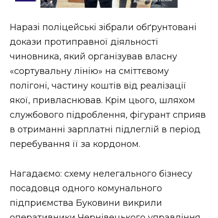
Стиль життя
Наразі поліцейські зібрали обґрунтовані
Втрачений Ужгород
докази протиправної діяльності
Втрачений Ужгород (відеоверсія)
чиновника, який організував власну
«сортувальну лінію» на сміттєвому
полігоні, частину коштів від реалізації
якої, привласнював. Крім цього, шляхом
ЗАКАРПАТСЬКІ НОВИНИ
службового підроблення, фігурант сприяв
в отриманні зарплатні підлеглій в період
НОВИНИ ЗАХІДНОЇ УКРАЇНИ
перебування її за кордоном.
Нагадаємо: схему нелегального бізнесу
ФОТО
посадовця одного комунального
підприємства Буковини викрили
оперативники Чернівецького управління