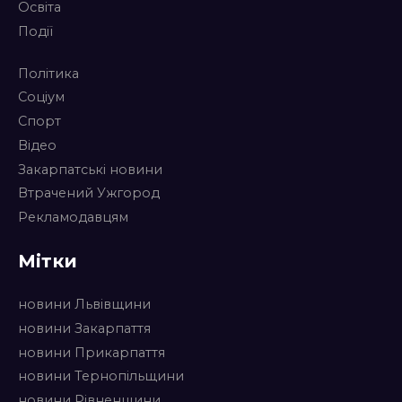
Освіта
Події
Політика
Соціум
Спорт
Відео
Закарпатські новини
Втрачений Ужгород
Рекламодавцям
Мітки
новини Львівщини
новини Закарпаття
новини Прикарпаття
новини Тернопільщини
новини Рівненщини