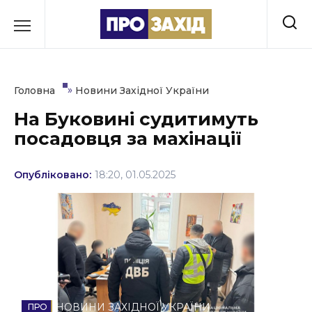
Перейти
до
РУБРИКИ
вмісту
Економіка
»
Головна
Новини Західної України
Здоров’я
На Буковині судитимуть
посадовця за махінації
Культура
Освіта
Опубліковано:
18:20, 01.05.2025
Події
Політика
Соціум
Спорт
НОВИНИ ЗАХІДНОЇ УКРАЇНИ