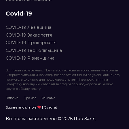
Covid-19
COVID-19 Львівщина
COVID-19 Закарпаття
COVID-19 Прикарпаття
COVID-19 Тернопільщина
COVID-19 Рівненщина
Всі права застережено. Повне або часткове використання матеріалів
інтернет-видання «ПроЗахід» дозволяється тільки за умови активного,
прямого, відкритого для пошукових систем гіперпосилання на
конкретну новину чи матеріал та згадки першоджерела не нижче
другого абзацу тексту.
Головна
Про нас
Реклама
Square and simple
| Cvadrat
Всі права застережено © 2026 Про Захід